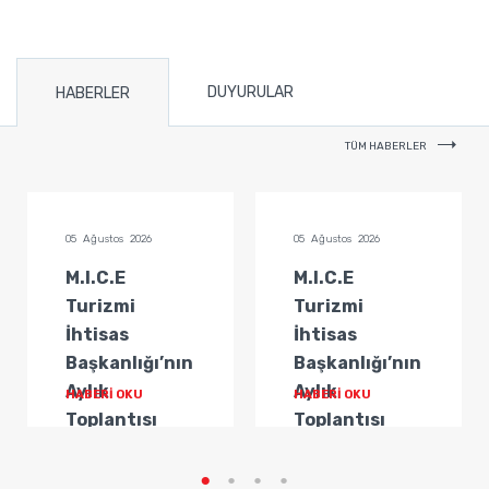
DUYURULAR
HABERLER
TÜM HABERLER
05 Ağustos 2026
05 Ağustos 2026
M.I.C.E
M.I.C.E
Turizmi
Turizmi
İhtisas
İhtisas
Başkanlığı’nın
Başkanlığı’nın
Aylık
Aylık
HABERİ OKU
HABERİ OKU
Toplantısı
Toplantısı
Gerçekleştirildi
Gerçekleştirildi