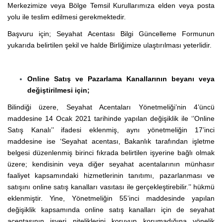
Merkezimize veya Bölge Temsil Kurullarımıza elden veya posta
yolu ile teslim edilmesi gerekmektedir.
Başvuru için; Seyahat Acentası Bilgi Güncelleme Formunun
yukarıda belirtilen şekil ve halde Birliğimize ulaştırılması yeterlidir.
Online Satış ve Pazarlama Kanallarının beyanı veya
değiştirilmesi için;
Bilindiği üzere, Seyahat Acentaları Yönetmeliği’nin 4’üncü
maddesine 14 Ocak 2021 tarihinde yapılan değişiklik ile ‘’Online
Satış Kanalı’’ ifadesi eklenmiş, aynı yönetmeliğin 17’inci
maddesine ise ‘Seyahat acentası, Bakanlık tarafından işletme
belgesi düzenlenmiş birinci fıkrada belirtilen işyerine bağlı olmak
üzere; kendisinin veya diğer seyahat acentalarının münhasır
faaliyet kapsamındaki hizmetlerinin tanıtımı, pazarlanması ve
satışını online satış kanalları vasıtası ile gerçekleştirebilir.’’ hükmü
eklenmiştir. Yine, Yönetmeliğin 55’inci maddesinde yapılan
değişiklik kapsamında online satış kanalları için de seyahat
acentasının işyeri niteliklerini koruyup korumadığına yönelik