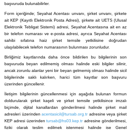
başvuruda bulunabilirler.
Form içeriğinde; Seyahat Acentası unvanı, şirket unvanı, şirkete
ait KEP (Kayıtlı Elektronik Posta Adresi), şirkete ait UETS (Ulusal
Elektronik Tebligat Sistemi) adresi, Seyahat Acentasına ait en az
bir telefon numarası ve e-posta adresi, ayrıca Seyahat Acentası
sahibi sıfatına haiz şirket temsile yetkilisine doğrudan
ulaşılabilecek telefon numarasının bulunması zorunludur.
Birliğimiz kayıtlarında daha önce bildirilen bu bilgilerinin son
başvuruda beyan edilmemiş olması halinde eski bilgiler silinir,
ancak zorunlu alanlar yeni bir beyan gelmemiş olması halinde sicil
bilgilerinde saklı kalırken, harici tüm kayıtlar son başvuru
üzerinden güncellenir.
İletişim bilgilerinin güncellenmesi için aşağıda bulunan formun
doldurularak şirket kaşeli ve şirket temsile yetkilisince imzalı
biçimde, dijital kanallardan gönderilmesi halinde şirket mail
adresleri üzerinden
acentasicil@tursab.org.tr
adresine veya şirket
KEP adresi üzerinden
tursab@hs03.kep.tr
adresine gönderilmesi,
fiziki olarak teslim edilmek istenmesi halinde ise Genel