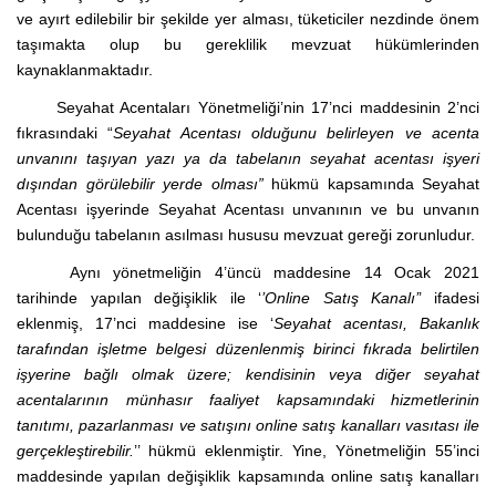
ve ayırt edilebilir bir şekilde yer alması, tüketiciler nezdinde önem
taşımakta olup bu gereklilik mevzuat hükümlerinden
kaynaklanmaktadır.
Seyahat Acentaları Yönetmeliği’nin 17’nci maddesinin 2’nci
fıkrasındaki “
Seyahat Acentası olduğunu belirleyen ve acenta
unvanını taşıyan yazı ya da tabelanın seyahat acentası işyeri
dışından görülebilir yerde olması”
hükmü kapsamında Seyahat
Acentası işyerinde Seyahat Acentası unvanının ve bu unvanın
bulunduğu tabelanın asılması hususu mevzuat gereği zorunludur.
Aynı yönetmeliğin 4’üncü maddesine 14 Ocak 2021
tarihinde yapılan değişiklik ile ‘
’Online Satış Kanalı’
’ ifadesi
eklenmiş, 17’nci maddesine ise ‘
Seyahat acentası, Bakanlık
tarafından işletme belgesi düzenlenmiş birinci fıkrada belirtilen
işyerine bağlı olmak üzere; kendisinin veya diğer seyahat
acentalarının münhasır faaliyet kapsamındaki hizmetlerinin
tanıtımı, pazarlanması ve satışını online satış kanalları vasıtası ile
gerçekleştirebilir.
’’ hükmü eklenmiştir. Yine, Yönetmeliğin 55’inci
maddesinde yapılan değişiklik kapsamında online satış kanalları