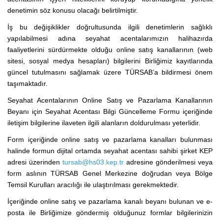
denetimin söz konusu olacağı belirtilmiştir.
İş bu değişiklikler doğrultusunda ilgili denetimlerin sağlıklı
yapılabilmesi adına seyahat acentalarımızın halihazırda
faaliyetlerini sürdürmekte olduğu online satış kanallarının (web
sitesi, sosyal medya hesapları) bilgilerini Birliğimiz kayıtlarında
güncel tutulmasını sağlamak üzere TÜRSAB’a bildirmesi önem
taşımaktadır.
Seyahat Acentalarının Online Satış ve Pazarlama Kanallarının
Beyanı için Seyahat Acentası Bilgi Güncelleme Formu içeriğinde
iletişim bilgilerine ilaveten ilgili alanların doldurulması yeterlidir.
Form içeriğinde online satış ve pazarlama kanalları bulunması
halinde formun dijital ortamda seyahat acentası sahibi şirket KEP
adresi üzerinden
tursab@hs03.kep.tr
adresine gönderilmesi veya
form aslının TÜRSAB Genel Merkezine doğrudan veya Bölge
Temsil Kurulları aracılığı ile ulaştırılması gerekmektedir.
İçeriğinde online satış ve pazarlama kanalı beyanı bulunan ve e-
posta ile Birliğimize göndermiş olduğunuz formlar bilgilerinizin