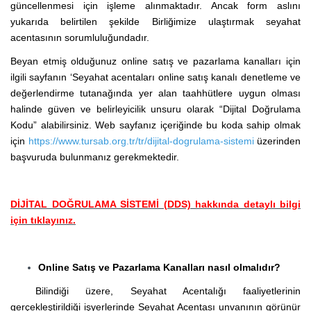
güncellenmesi için işleme alınmaktadır. Ancak form aslını
yukarıda belirtilen şekilde Birliğimize ulaştırmak seyahat
acentasının sorumluluğundadır.
Beyan etmiş olduğunuz online satış ve pazarlama kanalları için
ilgili sayfanın ‘Seyahat acentaları online satış kanalı denetleme ve
değerlendirme tutanağında yer alan taahhütlere uygun olması
halinde güven ve belirleyicilik unsuru olarak “Dijital Doğrulama
Kodu” alabilirsiniz. Web sayfanız içeriğinde bu koda sahip olmak
için
https://www.tursab.org.tr/tr/dijital-dogrulama-sistemi
üzerinden
başvuruda bulunmanız gerekmektedir.
DİJİTAL DOĞRULAMA SİSTEMİ (DDS) hakkında detaylı bilgi
için tıklayınız.
Online Satış ve Pazarlama Kanalları nasıl olmalıdır?
Bilindiği üzere, Seyahat Acentalığı faaliyetlerinin
gerçekleştirildiği işyerlerinde Seyahat Acentası unvanının görünür