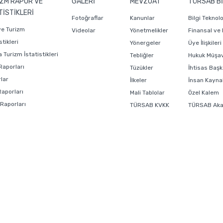
ZM RAPOR VE
GALERİ
MEVZUAT
TÜRSAB Bİ
TİSTİKLERİ
Fotoğraflar
Kanunlar
Bilgi Teknol
ye Turizm
Videolar
Yönetmelikler
Finansal ve
stikleri
Yönergeler
Üye İlişkiler
 Turizm İstatistikleri
Tebliğler
Hukuk Müşavi
Raporları
Tüzükler
İhtisas Başk
lar
İlkeler
İnsan Kaynak
Raporları
Mali Tablolar
Özel Kalem
 Raporları
TÜRSAB KVKK
TÜRSAB Ak