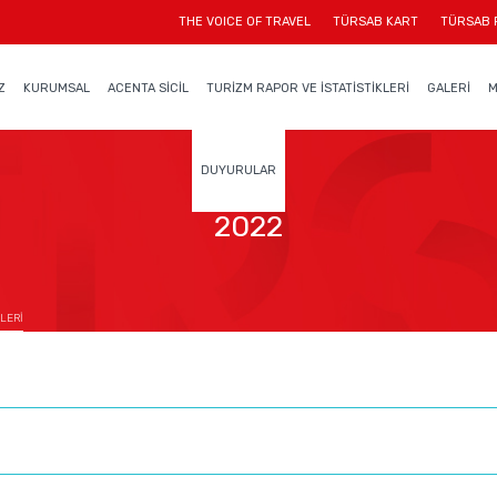
THE VOICE OF TRAVEL
TÜRSAB KART
TÜRSAB 
Z
KURUMSAL
ACENTA SİCİL
TURİZM RAPOR VE İSTATİSTİKLERİ
GALERİ
M
DUYURULAR
2022
LERİ