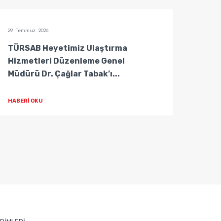
29 Temmuz 2026
29 Temm
TÜRSAB Heyetimiz Ulaştırma
TÜRS
Hizmetleri Düzenleme Genel
Hizm
Müdürü Dr. Çağlar Tabak’ı...
Müdür
HABERİ OKU
HABER