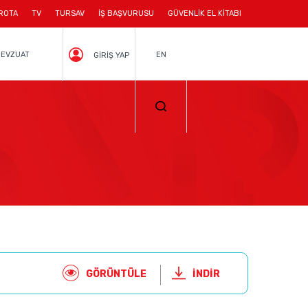
ROTA
TV
TURSAV
İŞ BAŞVURUSU
GÜVENLİK EL KİTABI
EVZUAT
EN
GİRİŞ YAP
GÖRÜNTÜLE
İNDİR