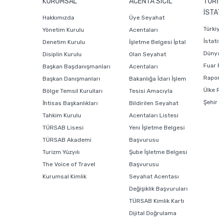
KURUMSAL
ACENTA SİCİL
TURİ
İSTA
Hakkımızda
Üye Seyahat
Türki
Yönetim Kurulu
Acentaları
İstati
Denetim Kurulu
İşletme Belgesi İptal
Dünya
Disiplin Kurulu
Olan Seyahat
Fuar 
Başkan Başdanışmanları
Acentaları
Rapor
Başkan Danışmanları
Bakanlığa İdari İşlem
Ülke 
Bölge Temsil Kurulları
Tesisi Amacıyla
Şehir
İhtisas Başkanlıkları
Bildirilen Seyahat
Tahkim Kurulu
Acentaları Listesi
TÜRSAB Lisesi
Yeni İşletme Belgesi
TÜRSAB Akademi
Başvurusu
Turizm Yüzyılı
Şube İşletme Belgesi
The Voice of Travel
Başvurusu
Kurumsal Kimlik
Seyahat Acentası
Değişiklik Başvuruları
TÜRSAB Kimlik Kartı
Dijital Doğrulama