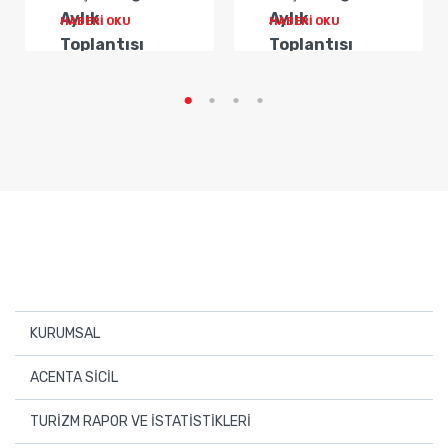
Aylık
Aylık
HABERİ OKU
HABERİ OKU
Toplantısı
Toplantısı
Gerçekleştirildi
Gerçekleştirildi
KURUMSAL
Hakkımızda
ACENTA SİCİL
Yönetim Kurulu
Üye Seyahat Acentaları
TURİZM RAPOR VE İSTATİSTİKLERİ