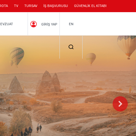
ROTA
TV
TURSAV
İŞ BAŞVURUSU
GÜVENLİK EL KİTABI
EVZUAT
EN
GİRİŞ YAP