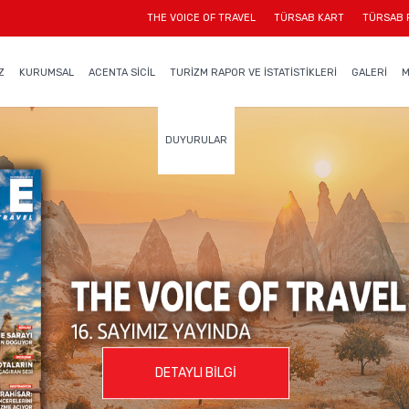
THE VOICE OF TRAVEL
TÜRSAB KART
TÜRSAB 
Z
KURUMSAL
ACENTA SİCİL
TURİZM RAPOR VE İSTATİSTİKLERİ
GALERİ
M
DUYURULAR
DETAYLI BİLGİ