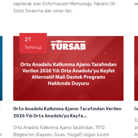
yapılacak olan Enformasyon Memurluğu Yabancı Dil
d
Sözlü Sınavı’na dair sınav tari...
21
Temmuz
ı
Orta Anadolu Kalkınma Ajansı Tarafından Verilen
İ
2026 Yılı Orta Anadolu'yu Keşfe...
T
Orta Anadolu Kalkınma Ajansı tarafından, TR72
a
an
Bölgesi'nin (Kayseri, Sivas, Yozgat) özgün turizm
A