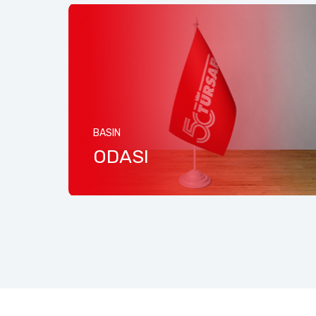
BASIN
İ
ODASI