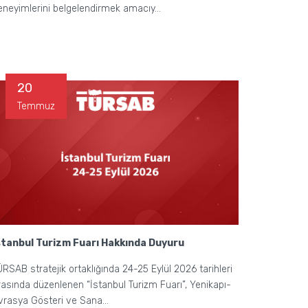
eneyimlerini belgelendirmek amacıy...
20
Temmuz
stanbul Turizm Fuarı Hakkında Duyuru
ÜRSAB stratejik ortaklığında 24-25 Eylül 2026 tarihleri
rasında düzenlenen “İstanbul Turizm Fuarı”, Yenikapı-
vrasya Gösteri ve Sana...