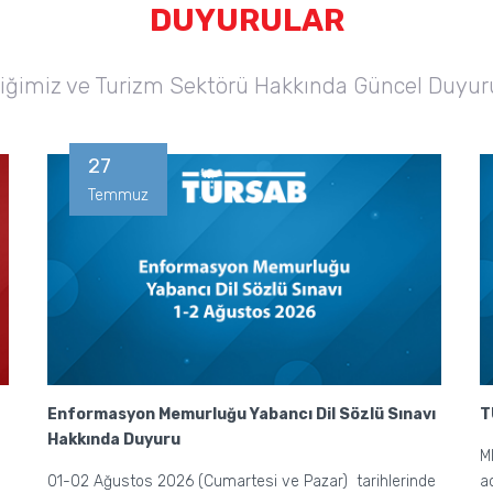
DUYURULAR
liğimiz ve Turizm Sektörü Hakkında Güncel Duyur
27
Temmuz
Enformasyon Memurluğu Yabancı Dil Sözlü Sınavı
T
Hakkında Duyuru
M
01-02 Ağustos 2026 (Cumartesi ve Pazar) tarihlerinde
a