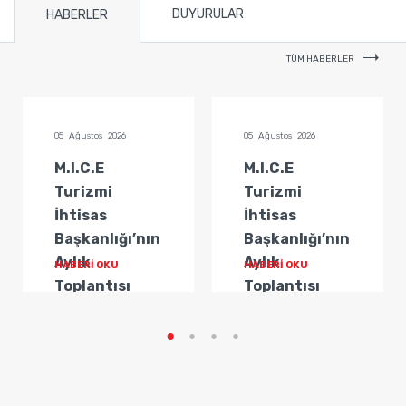
DUYURULAR
HABERLER
TÜM HABERLER
05 Ağustos 2026
05 Ağustos 2026
M.I.C.E
M.I.C.E
Turizmi
Turizmi
İhtisas
İhtisas
Başkanlığı’nın
Başkanlığı’nın
Aylık
Aylık
HABERİ OKU
HABERİ OKU
Toplantısı
Toplantısı
Gerçekleştirildi
Gerçekleştirildi