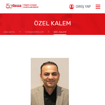
GİRİŞ YAP
ÖZEL KALEM
ANA SAYFA
TÜRSAB BİRİMLERİ
ÖZEL KALEM