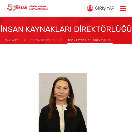
GİRİŞ YAP
İNSAN KAYNAKLARI DİREKTÖRLÜĞÜ
ANA SAYFA
TÜRSAB BİRİMLERİ
İNSAN KAYNAKLARI DİREKTÖRLÜĞÜ