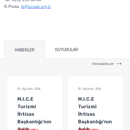
E-Posta:
ik@tursab.org.tr
DUYURULAR
HABERLER
TÜM HABERLER
05 Ağustos 2026
05 Ağustos 2026
M.I.C.E
M.I.C.E
Turizmi
Turizmi
İhtisas
İhtisas
Başkanlığı’nın
Başkanlığı’nın
Aylık
Aylık