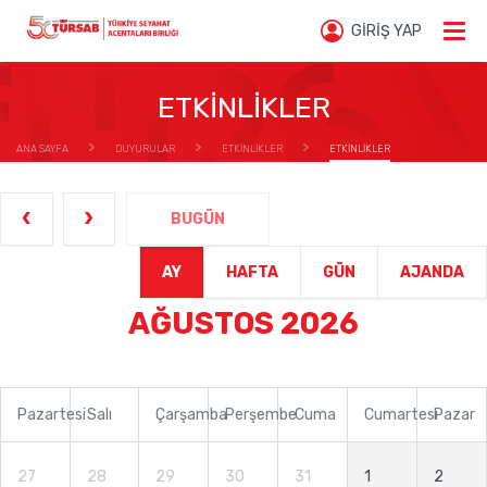
GİRİŞ YAP
ETKİNLİKLER
ANA SAYFA
DUYURULAR
ETKİNLİKLER
ETKİNLİKLER
BUGÜN
AY
HAFTA
GÜN
AJANDA
AĞUSTOS 2026
Pazartesi
Salı
Çarşamba
Perşembe
Cuma
Cumartesi
Pazar
27
28
29
30
31
1
2