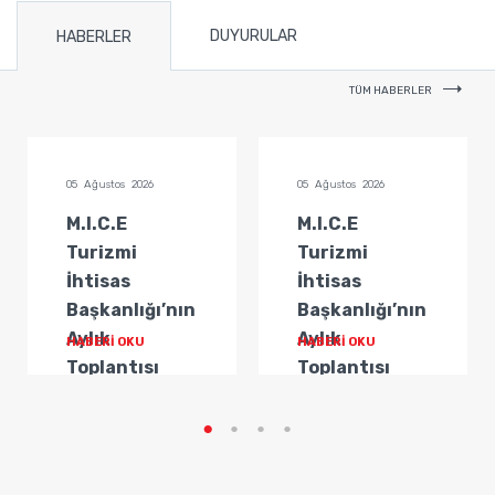
DUYURULAR
HABERLER
TÜM HABERLER
05 Ağustos 2026
05 Ağustos 2026
M.I.C.E
M.I.C.E
Turizmi
Turizmi
İhtisas
İhtisas
Başkanlığı’nın
Başkanlığı’nın
Aylık
Aylık
HABERİ OKU
HABERİ OKU
Toplantısı
Toplantısı
Gerçekleştirildi
Gerçekleştirildi