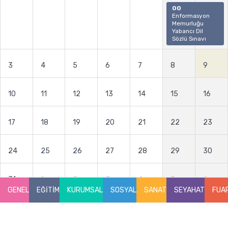
00
Enformasyon
Memurluğu
Yabancı Dil
Sözlü Sınavı
3
4
5
6
7
8
9
10
11
12
13
14
15
16
17
18
19
20
21
22
23
24
25
26
27
28
29
30
31
1
2
3
4
5
6
GENEL
EĞİTİM
KURUMSAL
SOSYAL
SANAT
SEYAHAT
FUA