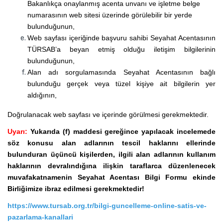
Bakanlıkça onaylanmış acenta unvanı ve işletme belge
numarasının web sitesi üzerinde görülebilir bir yerde
bulunduğunun,
Web sayfası içeriğinde başvuru sahibi Seyahat Acentasının
TÜRSAB’a beyan etmiş olduğu iletişim bilgilerinin
bulunduğunun,
Alan adı sorgulamasında Seyahat Acentasının bağlı
bulunduğu gerçek veya tüzel kişiye ait bilgilerin yer
aldığının,
Doğrulanacak web sayfası ve içerinde görülmesi gerekmektedir.
Uyarı:
Yukarıda (f) maddesi gereğince yapılacak incelemede
söz konusu alan adlarının tescil haklarını ellerinde
bulunduran üçüncü kişilerden, ilgili alan adlarının kullanım
haklarının devralındığına ilişkin taraflarca düzenlenecek
muvafakatnamenin Seyahat Acentası Bilgi Formu ekinde
Birliğimize ibraz edilmesi gerekmektedir!
https://www.tursab.org.tr/bilgi-guncelleme-online-satis-ve-
pazarlama-kanallari