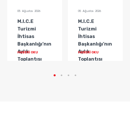
05 Ağustos 2026
05 Ağustos 2026
M.I.C.E
M.I.C.E
Turizmi
Turizmi
İhtisas
İhtisas
Başkanlığı’nın
Başkanlığı’nın
Aylık
Aylık
HABERİ OKU
HABERİ OKU
Toplantısı
Toplantısı
Gerçekleştirildi
Gerçekleştirildi