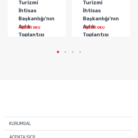
Turizmi
Turizmi
İhtisas
İhtisas
Başkanlığı’nın
Başkanlığı’nın
Aylık
Aylık
HABERİ OKU
HABERİ OKU
Toplantısı
Toplantısı
Gerçekleştirildi
Gerçekleştirildi
KURUMSAL
Hakkımızda
ACENTA SİCİL