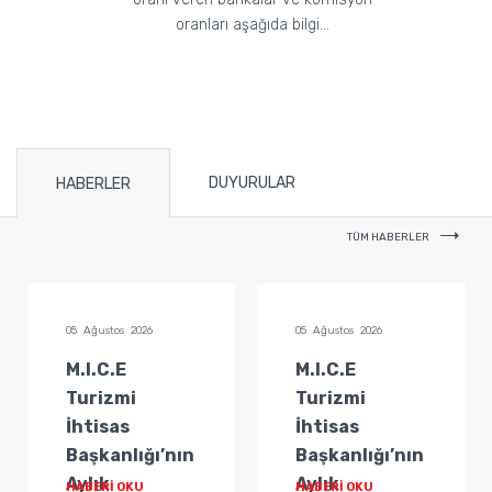
oranları aşağıda bilgi...
DUYURULAR
HABERLER
TÜM HABERLER
05 Ağustos 2026
05 Ağustos 2026
M.I.C.E
M.I.C.E
Turizmi
Turizmi
İhtisas
İhtisas
Başkanlığı’nın
Başkanlığı’nın
Aylık
Aylık
HABERİ OKU
HABERİ OKU