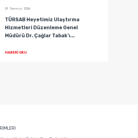
29 Temmuz 2026
29 Temm
TÜRSAB Heyetimiz Ulaştırma
TÜRS
Hizmetleri Düzenleme Genel
Hizm
Müdürü Dr. Çağlar Tabak’ı...
Müdür
HABERİ OKU
HABER
RİMLERİ