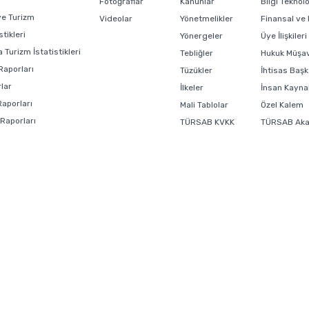
Fotoğraflar
Kanunlar
Bilgi Teknol
ye Turizm
Videolar
Yönetmelikler
Finansal ve
stikleri
Yönergeler
Üye İlişkiler
 Turizm İstatistikleri
Tebliğler
Hukuk Müşavi
Raporları
Tüzükler
İhtisas Başk
lar
İlkeler
İnsan Kaynak
Raporları
Mali Tablolar
Özel Kalem
 Raporları
TÜRSAB KVKK
TÜRSAB Ak