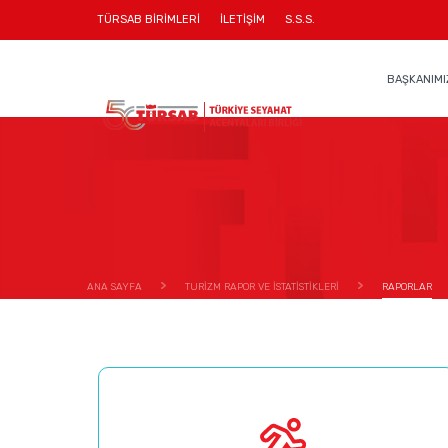
TÜRSAB BİRİMLERİ
İLETİŞİM
S.S.S.
BAŞKANIMI
ANA SAYFA
TURİZM RAPOR VE İSTATİSTİKLERİ
RAPORLAR