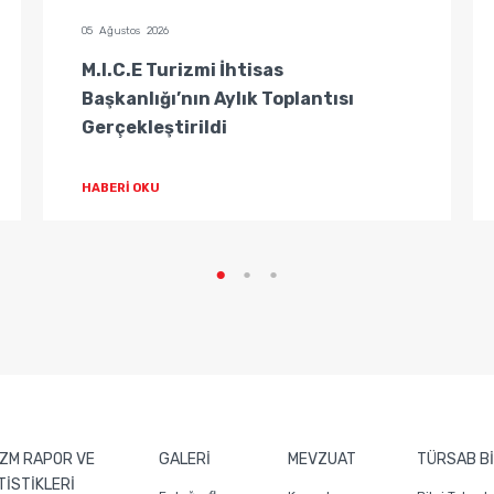
05 Ağustos 2026
M.I.C.E Turizmi İhtisas
Başkanlığı’nın Aylık Toplantısı
Gerçekleştirildi
HABERİ OKU
ZM RAPOR VE
GALERİ
MEVZUAT
TÜRSAB Bİ
TİSTİKLERİ