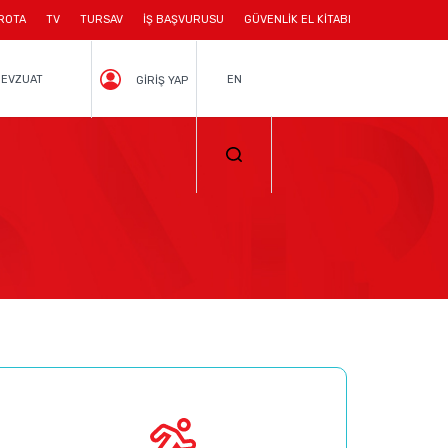
ROTA
TV
TURSAV
İŞ BAŞVURUSU
GÜVENLİK EL KİTABI
EVZUAT
EN
GİRİŞ YAP