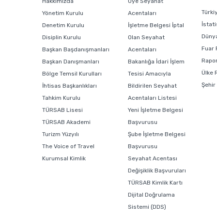
Hakkımızda
Üye Seyahat
Türki
Yönetim Kurulu
Acentaları
İstati
Denetim Kurulu
İşletme Belgesi İptal
Dünya
Disiplin Kurulu
Olan Seyahat
Fuar 
Başkan Başdanışmanları
Acentaları
Rapor
Başkan Danışmanları
Bakanlığa İdari İşlem
Ülke 
Bölge Temsil Kurulları
Tesisi Amacıyla
Şehir
İhtisas Başkanlıkları
Bildirilen Seyahat
Tahkim Kurulu
Acentaları Listesi
TÜRSAB Lisesi
Yeni İşletme Belgesi
TÜRSAB Akademi
Başvurusu
Turizm Yüzyılı
Şube İşletme Belgesi
The Voice of Travel
Başvurusu
Kurumsal Kimlik
Seyahat Acentası
Değişiklik Başvuruları
TÜRSAB Kimlik Kartı
Dijital Doğrulama
Sistemi (DDS)