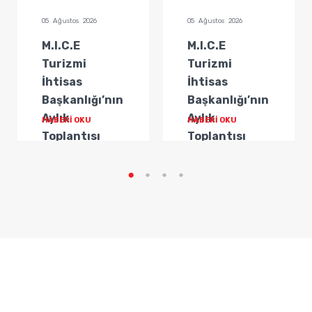
05 Ağustos 2026
05 Ağustos 2026
M.I.C.E
M.I.C.E
Turizmi
Turizmi
İhtisas
İhtisas
Başkanlığı’nın
Başkanlığı’nın
Aylık
Aylık
HABERİ OKU
HABERİ OKU
Toplantısı
Toplantısı
Gerçekleştirildi
Gerçekleştirildi