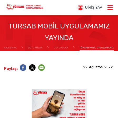
GİRİŞ YAP
TÜRSAB MOBİL UYGULAMAMIZ
YAYINDA
ANA SAYFA
DUYURULAR
DUYURULAR
TÜRSAB MOBİL UYGULAMAMIZ
YAYINDA
22 Ağustos 2022
Paylaş: