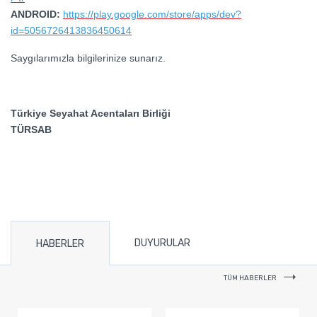
ANDROID:
https://play.google.com/store/apps/dev?
id=5056726413836450614
Saygılarımızla bilgilerinize sunarız.
Türkiye Seyahat Acentaları Birliği
TÜRSAB
DUYURULAR
HABERLER
TÜM HABERLER