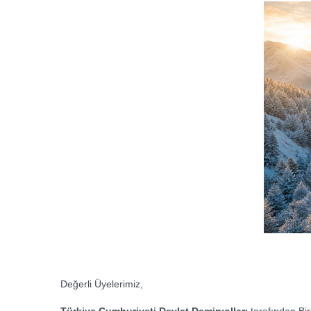
Değerli Üyelerimiz,
Türkiye Cumhuriyeti Devlet Demiryolları
tarafından Birl