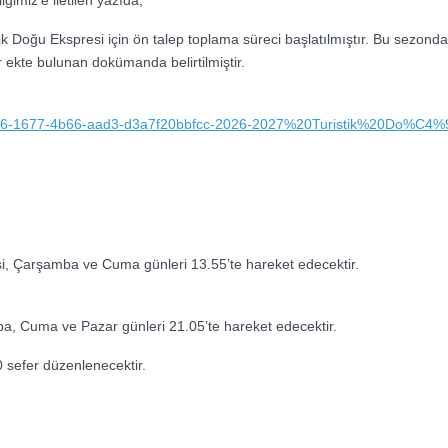
k Doğu Ekspresi için ön talep toplama süreci başlatılmıştır. Bu sezond
ar ekte bulunan dokümanda belirtilmiştir.
c/c687f186-1677-4b66-aad3-d3a7f20bbfcc-2026-2027%20Turistik%20Do
i, Çarşamba ve Cuma günleri 13.55’te hareket edecektir.
, Cuma ve Pazar günleri 21.05’te hareket edecektir.
 sefer düzenlenecektir.