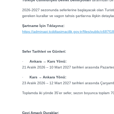
2026-2027 sezonunda seferlerine başlayacak olan Turisti
gereken kurallar ve vagon tahsis şartlarına ilişkin detayl
Şartname İçin Tıklayınız:
https://adminapi.tcddtasimacilik.gov.tr/files/publi
Sefer Tarihleri ve Günleri:
·
Ankara → Kars Yönü:
21 Aralık 2026 – 10 Mart 2027 tarihleri arasında
Pazartes
·
Kars → Ankara Yönü:
23 Aralık 2026 – 12 Mart 2027 tarihleri arasında
Çarşamba
Toplamda iki yönde 35’er sefer, sezon boyunca toplam 70
Gezi Amaçlı Duraklar: