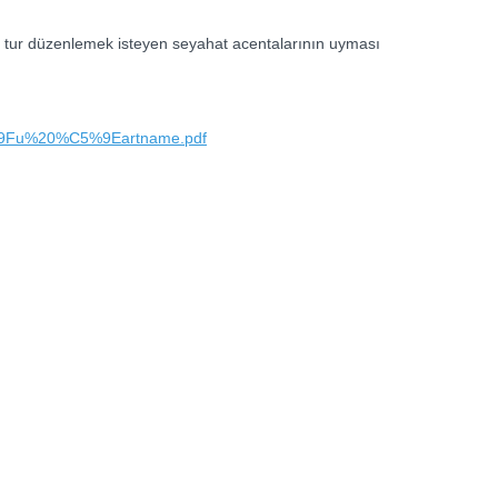
a tur düzenlemek isteyen seyahat acentalarının uyması
%C4%9Fu%20%C5%9Eartname.pdf