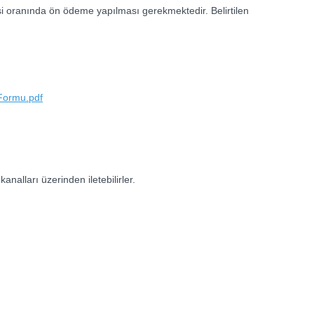
si oranında ön ödeme yapılması gerekmektedir. Belirtilen
Formu.pdf
analları üzerinden iletebilirler.