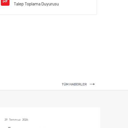
Talep Toplama Duyurusu
TÜM HABERLER
29 Temmuz 2026
29 Temm