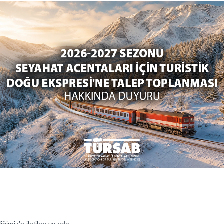
iğimiz’e iletilen yazıda;