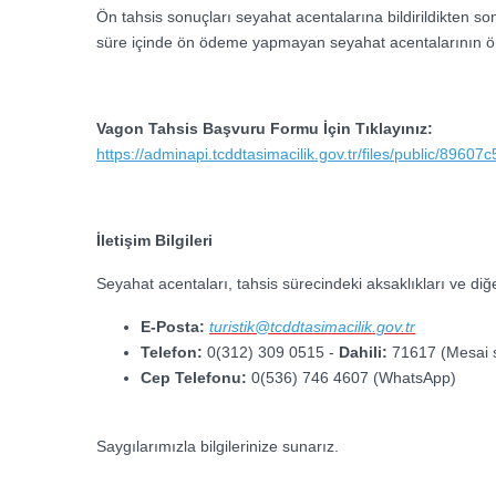
Ön tahsis sonuçları seyahat acentalarına bildirildikten s
süre içinde ön ödeme yapmayan seyahat acentalarının ön ta
Vagon Tahsis Başvuru Formu İçin Tıklayınız:
https://adminapi.tcddtasimacilik.gov.tr/files/public
İletişim Bilgileri
Seyahat acentaları, tahsis sürecindeki aksaklıkları ve diğer
E-Posta:
turistik@tcddtasimacilik.gov.tr
Telefon:
0(312) 309 0515 -
Dahili:
71617 (Mesai sa
Cep Telefonu:
0(536) 746 4607 (WhatsApp)
Saygılarımızla bilgilerinize sunarız.