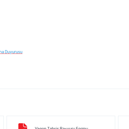
ma Duyurusu
Vagon Tahsis Başvuru Formu