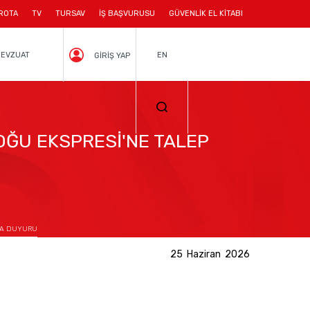
ROTA
TV
TURSAV
İŞ BAŞVURUSU
GÜVENLİK EL KİTABI
EVZUAT
EN
GİRİŞ YAP
OĞU EKSPRESİ'NE TALEP
NDA DUYURU
25 Haziran 2026