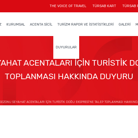
THE VOICE OF TRAVEL
TÜRSAB KART
TÜRSAB 
Z
KURUMSAL
ACENTA SİCİL
TURİZM RAPOR VE İSTATİSTİKLERİ
GALERİ
M
DUYURULAR
AHAT ACENTALARI İÇİN TURİSTİK D
TOPLANMASI HAKKINDA DUYURU
7 SEZONU SEYAHAT ACENTALARI İÇİN TURİSTİK DOĞU EKSPRESİ'NE TALEP TOPLANMASI HAKKI