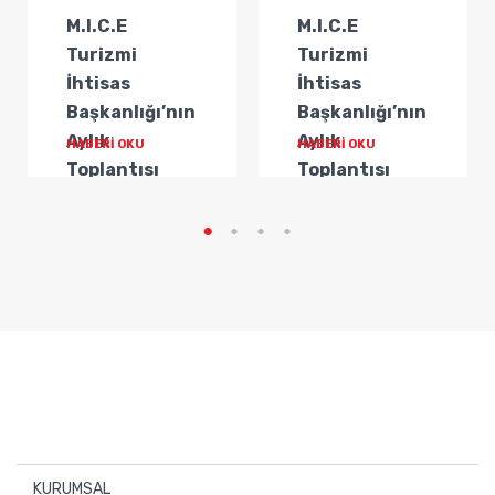
M.I.C.E
M.I.C.E
Turizmi
Turizmi
İhtisas
İhtisas
Başkanlığı’nın
Başkanlığı’nın
Aylık
Aylık
HABERİ OKU
HABERİ OKU
Toplantısı
Toplantısı
Gerçekleştirildi
Gerçekleştirildi
KURUMSAL