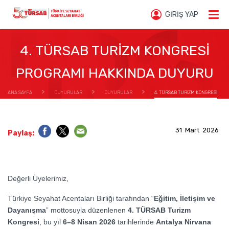
GİRİŞ YAP
4. TÜRSAB TURİZM KONGRESİ
PROGRAMI HAKKINDA DUYURU
ANA SAYFA
DUYURULAR
DUYURULAR
4. TÜRSAB TURİZM KONGRESİ
PROGRAMI HAKKINDA DUYURU
31 Mart 2026
Paylaş:
Değerli Üyelerimiz,
Türkiye Seyahat Acentaları Birliği tarafından “
Eğitim, İletişim ve
Dayanışma
” mottosuyla düzenlenen
4. TÜRSAB Turizm
Kongresi
, bu yıl
6–8 Nisan 2026
tarihlerinde
Antalya Nirvana