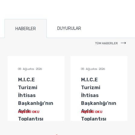
DUYURULAR
HABERLER
TÜM HABERLER
05 Ağustos 2026
05 Ağustos 2026
M.I.C.E
M.I.C.E
Turizmi
Turizmi
İhtisas
İhtisas
Başkanlığı’nın
Başkanlığı’nın
Aylık
Aylık
HABERİ OKU
HABERİ OKU
Toplantısı
Toplantısı
Gerçekleştirildi
Gerçekleştirildi