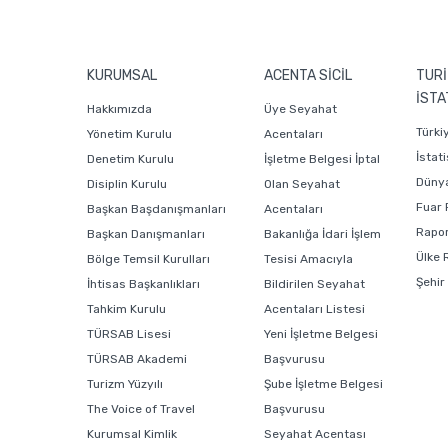
KURUMSAL
ACENTA SİCİL
TURİ
İSTA
Hakkımızda
Üye Seyahat
Türki
Yönetim Kurulu
Acentaları
İstati
Denetim Kurulu
İşletme Belgesi İptal
Dünya
Disiplin Kurulu
Olan Seyahat
Fuar 
Başkan Başdanışmanları
Acentaları
Rapor
Başkan Danışmanları
Bakanlığa İdari İşlem
Ülke 
Bölge Temsil Kurulları
Tesisi Amacıyla
Şehir
İhtisas Başkanlıkları
Bildirilen Seyahat
Tahkim Kurulu
Acentaları Listesi
TÜRSAB Lisesi
Yeni İşletme Belgesi
TÜRSAB Akademi
Başvurusu
Turizm Yüzyılı
Şube İşletme Belgesi
The Voice of Travel
Başvurusu
Kurumsal Kimlik
Seyahat Acentası