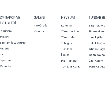
ZM RAPOR VE
GALERİ
MEVZUAT
TÜRSAB Bİ
TİSTİKLERİ
Fotoğraflar
Kanunlar
Bilgi Teknol
ye Turizm
Videolar
Yönetmelikler
Finansal ve
stikleri
Yönergeler
Üye İlişkiler
 Turizm İstatistikleri
Tebliğler
Hukuk Müşavi
Raporları
Tüzükler
İhtisas Başk
lar
İlkeler
İnsan Kaynak
Raporları
Mali Tablolar
Özel Kalem
 Raporları
TÜRSAB KVKK
TÜRSAB Ak