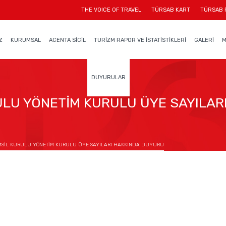
THE VOICE OF TRAVEL
TÜRSAB KART
TÜRSAB 
Z
KURUMSAL
ACENTA SİCİL
TURİZM RAPOR VE İSTATİSTİKLERİ
GALERİ
M
DUYURULAR
ULU YÖNETİM KURULU ÜYE SAYILAR
MSİL KURULU YÖNETİM KURULU ÜYE SAYILARI HAKKINDA DUYURU