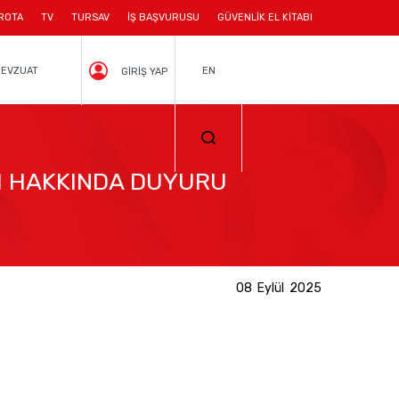
ROTA
TV
TURSAV
İŞ BAŞVURUSU
GÜVENLİK EL KİTABI
EVZUAT
EN
GİRİŞ YAP
I HAKKINDA DUYURU
08 Eylül 2025