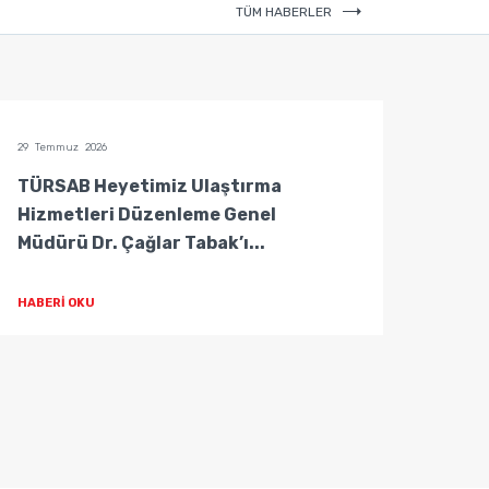
TÜM HABERLER
29 Temmuz 2026
29 Temm
TÜRSAB Heyetimiz Ulaştırma
TÜRS
Hizmetleri Düzenleme Genel
Hizm
Müdürü Dr. Çağlar Tabak’ı...
Müdür
HABERİ OKU
HABER