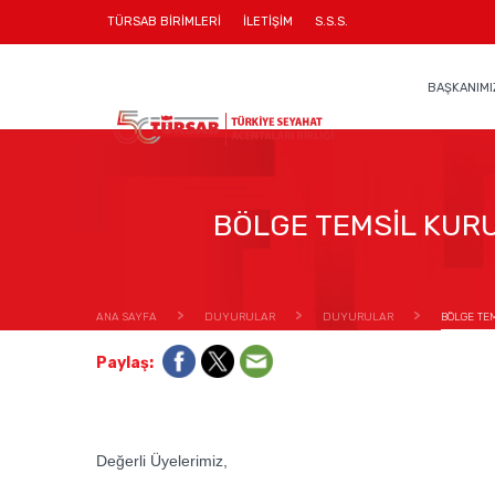
TÜRSAB BİRİMLERİ
İLETİŞİM
S.S.S.
BAŞKANIMI
BÖLGE TEMSİL KUR
ANA SAYFA
DUYURULAR
DUYURULAR
BÖLGE TE
Paylaş:
Değerli Üyelerimiz,