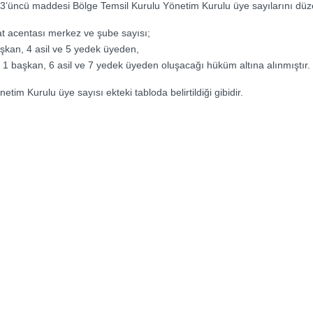
in 13’üncü maddesi Bölge Temsil Kurulu Yönetim Kurulu üye sayılarını dü
at acentası merkez ve şube sayısı;
kan, 4 asil ve 5 yedek üyeden,
1 başkan, 6 asil ve 7 yedek üyeden oluşacağı hüküm altına alınmıştır.
tim Kurulu üye sayısı ekteki tabloda belirtildiği gibidir.