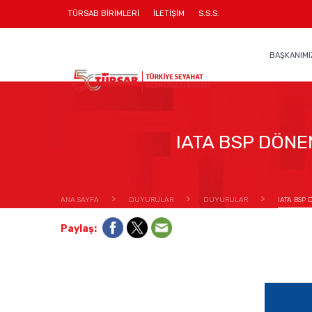
TÜRSAB BİRİMLERİ
İLETİŞİM
S.S.S.
BAŞKANIMI
IATA BSP DÖN
ANA SAYFA
DUYURULAR
DUYURULAR
IATA BSP
Paylaş: