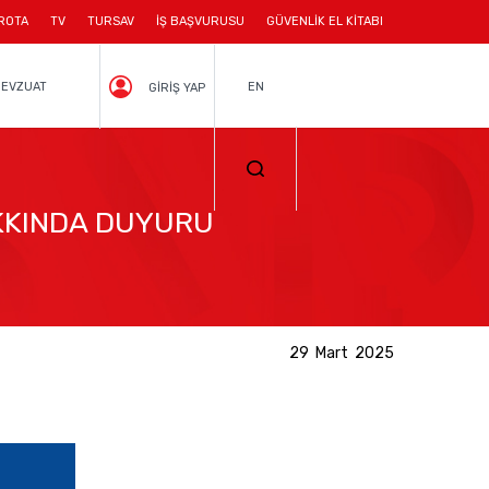
ROTA
TV
TURSAV
İŞ BAŞVURUSU
GÜVENLİK EL KİTABI
EVZUAT
EN
GİRİŞ YAP
KKINDA DUYURU
29 Mart 2025