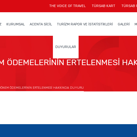
THE VOICE OF TRAVEL
TÜRSAB KART
TÜRSAB 
Z
KURUMSAL
ACENTA SİCİL
TURİZM RAPOR VE İSTATİSTİKLERİ
GALERİ
M
DUYURULAR
EM ÖDEMELERİNİN ERTELENMESİ HA
 DÖNEM ÖDEMELERİNİN ERTELENMESİ HAKKINDA DUYURU