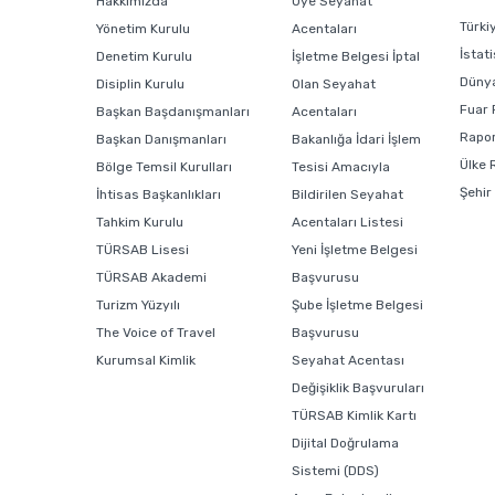
Hakkımızda
Üye Seyahat
Türki
Yönetim Kurulu
Acentaları
İstati
Denetim Kurulu
İşletme Belgesi İptal
Dünya
Disiplin Kurulu
Olan Seyahat
Fuar 
Başkan Başdanışmanları
Acentaları
Rapor
Başkan Danışmanları
Bakanlığa İdari İşlem
Ülke 
Bölge Temsil Kurulları
Tesisi Amacıyla
Şehir
İhtisas Başkanlıkları
Bildirilen Seyahat
Tahkim Kurulu
Acentaları Listesi
TÜRSAB Lisesi
Yeni İşletme Belgesi
TÜRSAB Akademi
Başvurusu
Turizm Yüzyılı
Şube İşletme Belgesi
The Voice of Travel
Başvurusu
Kurumsal Kimlik
Seyahat Acentası
Değişiklik Başvuruları
TÜRSAB Kimlik Kartı
Dijital Doğrulama
Sistemi (DDS)