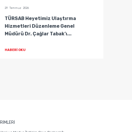
29 Temmuz 2026
29 Temm
TÜRSAB Heyetimiz Ulaştırma
TÜRS
Hizmetleri Düzenleme Genel
Hizm
Müdürü Dr. Çağlar Tabak’ı...
Müdür
HABERİ OKU
HABER
RİMLERİ