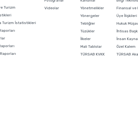
Fotoğraflar
Kanunlar
Bilgi Teknol
ye Turizm
Videolar
Yönetmelikler
Finansal ve
stikleri
Yönergeler
Üye İlişkiler
 Turizm İstatistikleri
Tebliğler
Hukuk Müşavi
Raporları
Tüzükler
İhtisas Başk
lar
İlkeler
İnsan Kaynak
Raporları
Mali Tablolar
Özel Kalem
 Raporları
TÜRSAB KVKK
TÜRSAB Ak