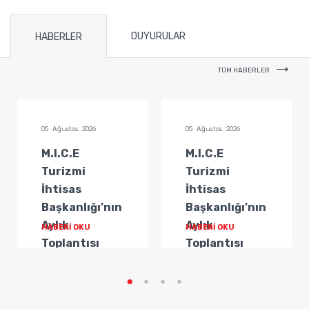
DUYURULAR
HABERLER
TÜM HABERLER
05 Ağustos 2026
05 Ağustos 2026
M.I.C.E
M.I.C.E
Turizmi
Turizmi
İhtisas
İhtisas
Başkanlığı’nın
Başkanlığı’nın
Aylık
Aylık
HABERİ OKU
HABERİ OKU
Toplantısı
Toplantısı
Gerçekleştirildi
Gerçekleştirildi