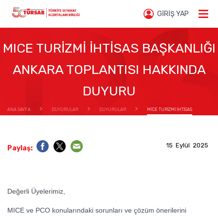
GİRİŞ YAP
MICE TURİZMİ İHTİSAS BAŞKANLIĞI
ANKARA TOPLANTISI HAKKINDA
DUYURU
ANA SAYFA
DUYURULAR
DUYURULAR
MICE TURİZMİ İHTİSAS
BAŞKANLIĞI ANKARA TOPLANTISI HAKKINDA DUYURU
15 Eylül 2025
Paylaş:
Değerli Üyelerimiz,
MICE ve PCO konularındaki sorunları ve çözüm önerilerini