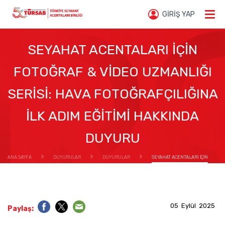
GİRİŞ YAP
SEYAHAT ACENTALARI İÇİN
FOTOĞRAF & VİDEO UZMANLIĞI
SERİSİ: HAVA FOTOĞRAFÇILIĞINA
İLK ADIM EĞİTİMİ HAKKINDA
DUYURU
ANA SAYFA
DUYURULAR
DUYURULAR
SEYAHAT ACENTALARI İÇİN
FOTOĞRAF & VİDEO UZMANLIĞI SERİSİ: HAVA FOTOĞRAFÇILIĞINA İLK ADIM EĞİTİMİ HAKKINDA
DUYURU
05 Eylül 2025
Paylaş: