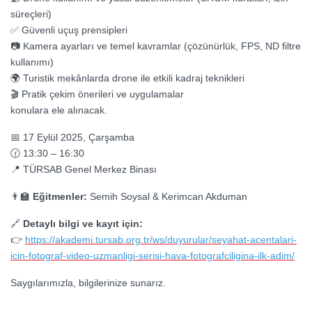
süreçleri)
✅ Güvenli uçuş prensipleri
📷 Kamera ayarları ve temel kavramlar (çözünürlük, FPS, ND filtre
kullanımı)
🌍 Turistik mekânlarda drone ile etkili kadraj teknikleri
🎬 Pratik çekim önerileri ve uygulamalar
konulara ele alınacak.
📅 17 Eylül 2025, Çarşamba
🕜 13:30 – 16:30
📍 TÜRSAB Genel Merkez Binası
👨‍🏫
Eğitmenler:
Semih Soysal & Kerimcan Akduman
🔗
Detaylı bilgi ve kayıt için:
👉
https://akademi.tursab.org.tr/ws/duyurular/seyahat-acentalari-
icin-fotograf-video-uzmanligi-serisi-hava-fotografciligina-ilk-adim/
Saygılarımızla, bilgilerinize sunarız.