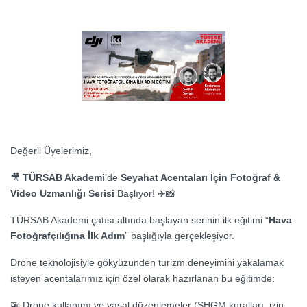
Değerli Üyelerimiz,
🎥
TÜRSAB Akademi
’de
Seyahat Acentaları İçin Fotoğraf &
Video Uzmanlığı Serisi
Başlıyor! ✈️📸
TÜRSAB Akademi çatısı altında başlayan serinin ilk eğitimi “
Hava
Fotoğrafçılığına İlk Adım
” başlığıyla gerçekleşiyor.
Drone teknolojisiyle gökyüzünden turizm deneyimini yakalamak
isteyen acentalarımız için özel olarak hazırlanan bu eğitimde:
🚁 Drone kullanımı ve yasal düzenlemeler (SHGM kuralları, izin