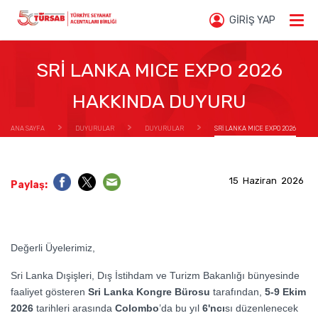
GİRİŞ YAP
SRİ LANKA MICE EXPO 2026
HAKKINDA DUYURU
ANA SAYFA
DUYURULAR
DUYURULAR
SRİ LANKA MICE EXPO 2026
HAKKINDA DUYURU
15 Haziran 2026
Paylaş:
Değerli Üyelerimiz,
Sri Lanka Dışişleri, Dış İstihdam ve Turizm Bakanlığı bünyesinde
faaliyet gösteren
Sri Lanka Kongre Bürosu
tarafından,
5-9 Ekim
2026
tarihleri arasında
Colombo
’da bu yıl
6'ncı
sı düzenlenecek