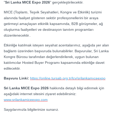
"
Sri Lanka MICE Expo 2026
" gerçekleştirilecektir.
MICE (Toplantı, Teşvik Seyahatleri, Kongre ve Etkinlik) turizmi
alanında faaliyet gösteren sektör profesyonellerini bir araya
getirmeyi amaçlayan etkinlik kapsamında, B2B görüşmeler, ağ
oluşturma faaliyetleri ve destinasyon tanıtım programları
düzenlenecektir..
Etkinliğe katılmak isteyen seyahat acentalarımız, aşağıda yer alan
bağlantı üzerinden başvuruda bulunabilirler. Başvurular, Sri Lanka
Kongre Bürosu tarafından değerlendirilerek, uygun bulunan
katılımcılar Hosted Buyer Programı kapsamında etkinliğe davet
edilecektir.
Başvuru Linki:
https://online.tursab.org.tr/lcv/srilankamıceexpo
Sri Lanka MICE Expo 2026
hakkında detaylı bilgi edinmek için
aşağıdaki internet sitesini ziyaret edebilirsiniz:
www.srilankamiceexpo.com
Saygılarımızla bilgilerinize sunarız.