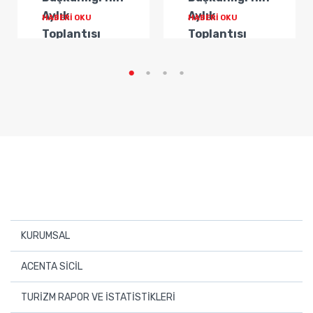
Aylık
Aylık
HABERİ OKU
HABERİ OKU
Toplantısı
Toplantısı
Gerçekleştirildi
Gerçekleştirildi
KURUMSAL
Hakkımızda
ACENTA SİCİL
Yönetim Kurulu
Üye Seyahat Acentaları
TURİZM RAPOR VE İSTATİSTİKLERİ