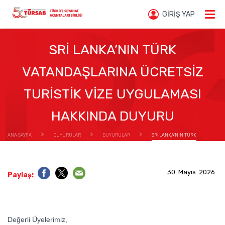
GİRİŞ YAP
SRİ LANKA’NIN TÜRK
VATANDAŞLARINA ÜCRETSİZ
TURİSTİK VİZE UYGULAMASI
HAKKINDA DUYURU
ANA SAYFA
DUYURULAR
DUYURULAR
SRİ LANKA’NIN TÜRK
VATANDAŞLARINA ÜCRETSİZ TURİSTİK VİZE UYGULAMASI HAKKINDA DUYURU
30 Mayıs 2026
Paylaş:
Değerli Üyelerimiz,