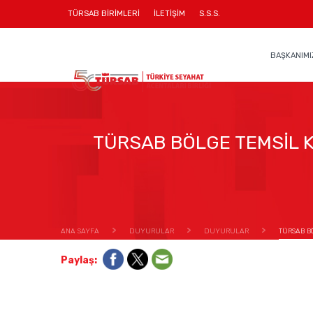
TÜRSAB BİRİMLERİ
İLETİŞİM
S.S.S.
BAŞKANIMI
TÜRSAB BÖLGE TEMSİL K
ANA SAYFA
DUYURULAR
DUYURULAR
TÜRSAB BÖ
Paylaş: