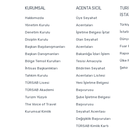
KURUMSAL
ACENTA SİCİL
TURİ
İSTA
Hakkımızda
Üye Seyahat
Türki
Yönetim Kurulu
Acentaları
İstati
Denetim Kurulu
İşletme Belgesi İptal
Dünya
Disiplin Kurulu
Olan Seyahat
Fuar 
Başkan Başdanışmanları
Acentaları
Rapor
Başkan Danışmanları
Bakanlığa İdari İşlem
Ülke 
Bölge Temsil Kurulları
Tesisi Amacıyla
Şehir
İhtisas Başkanlıkları
Bildirilen Seyahat
Tahkim Kurulu
Acentaları Listesi
TÜRSAB Lisesi
Yeni İşletme Belgesi
TÜRSAB Akademi
Başvurusu
Turizm Yüzyılı
Şube İşletme Belgesi
The Voice of Travel
Başvurusu
Kurumsal Kimlik
Seyahat Acentası
Değişiklik Başvuruları
TÜRSAB Kimlik Kartı