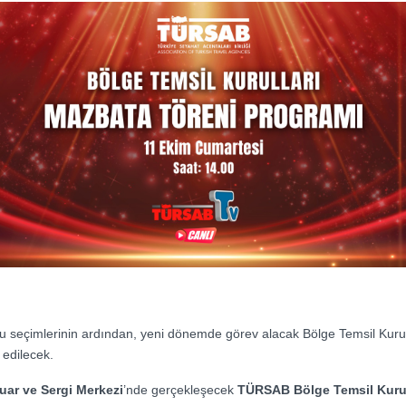
u seçimlerinin ardından, yeni dönemde görev alacak Bölge Temsil Kuru
edilecek.
uar ve Sergi Merkezi
’nde gerçekleşecek
TÜRSAB Bölge Temsil Kurul