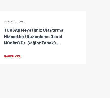
29 Temmuz 2026
29 Temm
TÜRSAB Heyetimiz Ulaştırma
TÜRS
Hizmetleri Düzenleme Genel
Hizm
Müdürü Dr. Çağlar Tabak’ı...
Müdür
HABERİ OKU
HABER