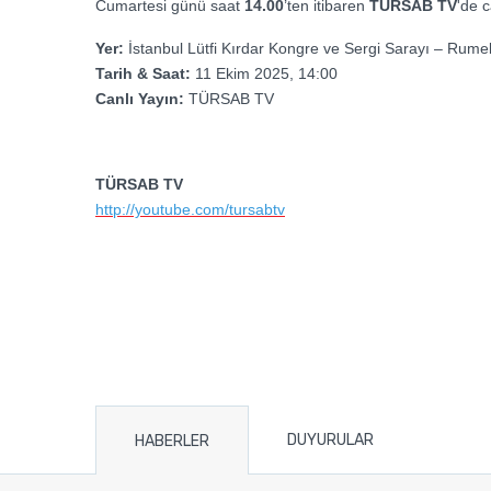
Cumartesi günü saat
14.00
’ten itibaren
TÜRSAB TV
'de c
Yer:
İstanbul Lütfi Kırdar Kongre ve Sergi Sarayı – Rumel
Tarih & Saat:
11 Ekim 2025, 14:00
Canlı Yayın:
TÜRSAB TV
TÜRSAB TV
http://youtube.com/tursabtv
DUYURULAR
HABERLER