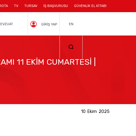
ROTA
TV
TURSAV
İŞ BAŞVURUSU
GÜVENLİK EL KİTABI
EVZUAT
EN
GİRİŞ YAP
MI 11 EKİM CUMARTESİ |
10 Ekim 2025