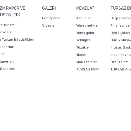
ZM RAPOR VE
GALERİ
MEVZUAT
TÜRSAB Bİ
TİSTİKLERİ
Fotoğraflar
Kanunlar
Bilgi Teknol
ye Turizm
Videolar
Yönetmelikler
Finansal ve
stikleri
Yönergeler
Üye İlişkiler
 Turizm İstatistikleri
Tebliğler
Hukuk Müşavi
Raporları
Tüzükler
İhtisas Başk
lar
İlkeler
İnsan Kaynak
Raporları
Mali Tablolar
Özel Kalem
 Raporları
TÜRSAB KVKK
TÜRSAB Ak