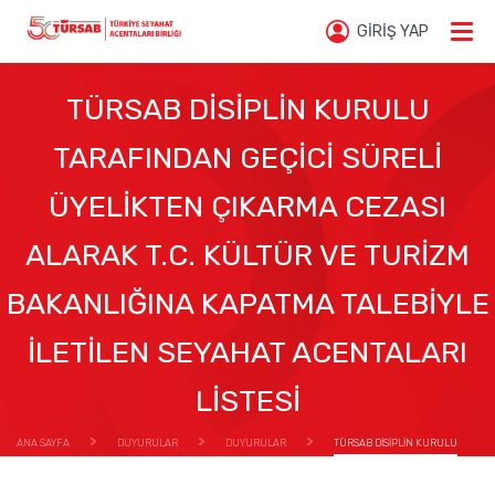
GİRİŞ YAP
TÜRSAB DİSİPLİN KURULU
TARAFINDAN GEÇİCİ SÜRELİ
ÜYELİKTEN ÇIKARMA CEZASI
ALARAK T.C. KÜLTÜR VE TURİZM
BAKANLIĞINA KAPATMA TALEBİYLE
İLETİLEN SEYAHAT ACENTALARI
LİSTESİ
ANA SAYFA
DUYURULAR
DUYURULAR
TÜRSAB DİSİPLİN KURULU
TARAFINDAN GEÇİCİ SÜRELİ ÜYELİKTEN ÇIKARMA CEZASI ALARAK T.C. KÜLTÜR VE TURİZM
BAKANLIĞINA KAPATMA TALEBİYLE İLETİLEN SEYAHAT ACENTALARI LİSTESİ