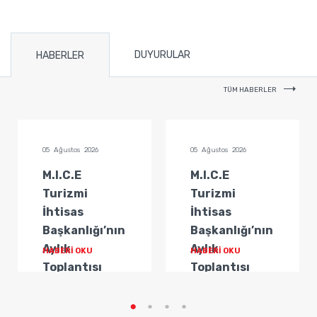
DUYURULAR
HABERLER
TÜM HABERLER
05 Ağustos 2026
05 Ağustos 2026
M.I.C.E
M.I.C.E
Turizmi
Turizmi
İhtisas
İhtisas
Başkanlığı’nın
Başkanlığı’nın
Aylık
Aylık
HABERİ OKU
HABERİ OKU
Toplantısı
Toplantısı
Gerçekleştirildi
Gerçekleştirildi