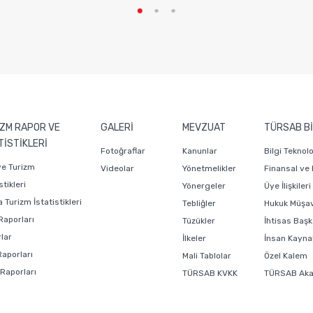
ZM RAPOR VE
GALERİ
MEVZUAT
TÜRSAB Bİ
TİSTİKLERİ
Fotoğraflar
Kanunlar
Bilgi Teknol
ye Turizm
Videolar
Yönetmelikler
Finansal ve
stikleri
Yönergeler
Üye İlişkiler
 Turizm İstatistikleri
Tebliğler
Hukuk Müşavi
Raporları
Tüzükler
İhtisas Başk
lar
İlkeler
İnsan Kaynak
Raporları
Mali Tablolar
Özel Kalem
 Raporları
TÜRSAB KVKK
TÜRSAB Ak