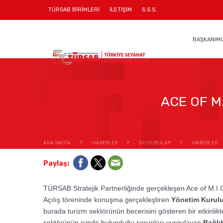
TÜRSAB BİRİMLERİ
İLETİŞİM
S.S.S.
BAŞKANIMI
ACE OF M.
ANA SAYFA
HABERLER
DUYURULAR
HABERLER
Paylaş:
TÜRSAB Stratejik Partnerliğinde gerçekleşen Ace of M.I.C
Açılış töreninde konuşma gerçekleştiren
Yönetim Kurulu
burada turizm sektörünün becerisini gösteren bir etkinlikt
sektörünün içinde bulunduğu sorunları vurgulayan
Bağlı