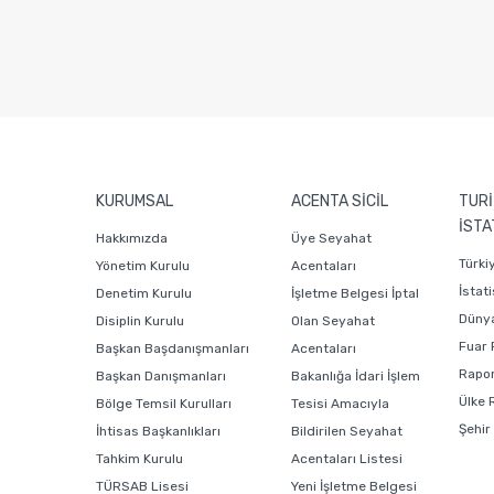
KURUMSAL
ACENTA SİCİL
TURİ
İSTA
Hakkımızda
Üye Seyahat
Türki
Yönetim Kurulu
Acentaları
İstati
Denetim Kurulu
İşletme Belgesi İptal
Dünya
Disiplin Kurulu
Olan Seyahat
Fuar 
Başkan Başdanışmanları
Acentaları
Rapor
Başkan Danışmanları
Bakanlığa İdari İşlem
Ülke 
Bölge Temsil Kurulları
Tesisi Amacıyla
Şehir
İhtisas Başkanlıkları
Bildirilen Seyahat
Tahkim Kurulu
Acentaları Listesi
TÜRSAB Lisesi
Yeni İşletme Belgesi