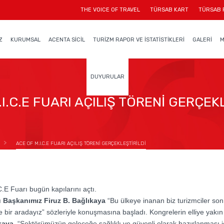
THE VOICE OF TRAVEL
TÜRSAB KART
TÜRSAB 
Z
KURUMSAL
ACENTA SİCİL
TURİZM RAPOR VE İSTATİSTİKLERİ
GALERİ
M
DUYURULAR
I.C.E FUARI AÇILIŞ TÖRENİ GERÇEK
ACE OF M.I.C.E FUARI AÇILIŞ TÖRENİ GERÇEKLEŞTİRİLDİ
.E Fuarı bugün kapılarını açtı.
 Başkanımız Firuz B. Bağlıkaya
“Bu ülkeye inanan biz turizmciler son
e bir aradayız” sözleriyle konuşmasına başladı. Kongrelerin elliye yakın
kaya
, “Sektörümüzün geleceğe sağlıklı ve güvenli olarak hazırlanması içi