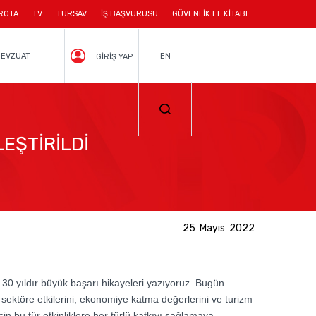
ROTA
TV
TURSAV
İŞ BAŞVURUSU
GÜVENLİK EL KİTABI
EVZUAT
EN
GİRİŞ YAP
LEŞTİRİLDİ
25 Mayıs 2022
 30 yıldır büyük başarı hikayeleri yazıyoruz. Bugün
 sektöre etkilerini, ekonomiye katma değerlerini ve turizm
n bu tür etkinliklere her türlü katkıyı sağlamaya