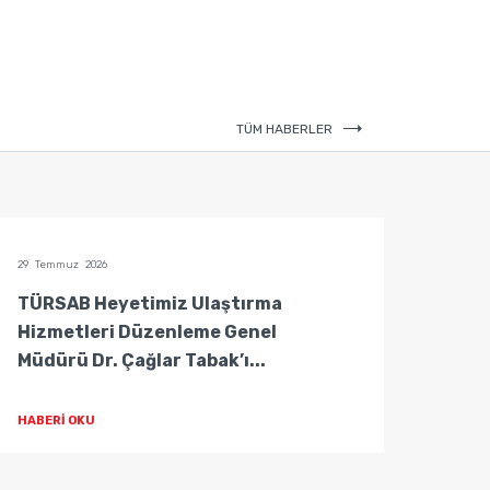
TÜM HABERLER
29 Temmuz 2026
29 Temm
TÜRSAB Heyetimiz Ulaştırma
TÜRS
Hizmetleri Düzenleme Genel
Hizm
Müdürü Dr. Çağlar Tabak’ı...
Müdür
HABERİ OKU
HABER