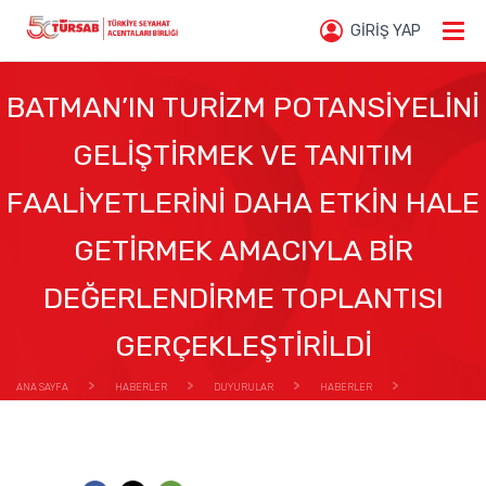
GİRİŞ YAP
BATMAN’IN TURİZM POTANSİYELİNİ
GELİŞTİRMEK VE TANITIM
FAALİYETLERİNİ DAHA ETKİN HALE
GETİRMEK AMACIYLA BİR
DEĞERLENDİRME TOPLANTISI
GERÇEKLEŞTİRİLDİ
ANA SAYFA
HABERLER
DUYURULAR
HABERLER
BATMAN’IN TURİZM POTANSİYELİNİ GELİŞTİRMEK VE TANITIM FAALİYETLERİNİ DAHA ETKİN HALE
GETİRMEK AMACIYLA BİR DEĞERLENDİRME TOPLANTISI GERÇEKLEŞTİRİLDİ