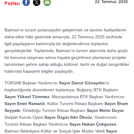
22 Temmuz 2025
Paylaş:
Batman’ın turizm potansiyelini geliştirmek ve tanıtım faaliyetlerini
daha etkin hâle getirmek amacıyla, 22 Temmuz 2025 tarihinde
ilgili paydaşların katılımıyla bir değerlendirme toplantısı
gerçekleştirildi. Toplantıda, Batman’ın turizm alanında daha güçlü
bir konuma ulaşması adına hayata geçirilmesi planlanan projeler
tanıtılırken şehrin sahip olduğu kültürel, tarihi ve doğal zenginlikler
hakkında kapsamlı bilgiler paylaşıldı.
TÜRSAB Başkan Yardımcısı
Sayın Davut Günaydın
’ın
başkanlığında düzenlenen toplantıya; Boğaziçi BTK Başkanı
Sayın Yüksel Türemez
, Mezopotamya BTK Başkan Yardımcısı
Sayın Emin Ramanlı
, Kültür Turizmi İhtisas Başkanı
Sayın İlham
Seyyale
, Ortadoğu Turizmi İhtisas Başkanı
Sayın Metin Duyar
,
Disiplin Kurulu Üyesi
Sayın Özgür Ildır Öksüz
, Gastronomi
Turizmi İhtisas Başkan Yardımcısı
Sayın Hakan Çokgezen
,
Batman Belediyesi Kültür ve Sosyal İşler Müdür Vekili
Sayın