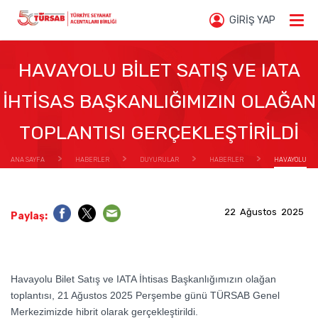
GİRİŞ YAP
HAVAYOLU BİLET SATIŞ VE IATA
İHTİSAS BAŞKANLIĞIMIZIN OLAĞAN
TOPLANTISI GERÇEKLEŞTİRİLDİ
ANA SAYFA
HABERLER
DUYURULAR
HABERLER
HAVAYOLU
BİLET SATIŞ VE IATA İHTİSAS BAŞKANLIĞIMIZIN OLAĞAN TOPLANTISI GERÇEKLEŞTİRİLDİ
22 Ağustos 2025
Paylaş:
Havayolu Bilet Satış ve IATA İhtisas Başkanlığımızın olağan
toplantısı, 21 Ağustos 2025 Perşembe günü TÜRSAB Genel
Merkezimizde hibrit olarak gerçekleştirildi.