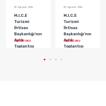
05 Ağustos 2026
05 Ağustos 2026
M.I.C.E
M.I.C.E
Turizmi
Turizmi
İhtisas
İhtisas
Başkanlığı’nın
Başkanlığı’nın
Aylık
Aylık
HABERİ OKU
HABERİ OKU
Toplantısı
Toplantısı
Gerçekleştirildi
Gerçekleştirildi