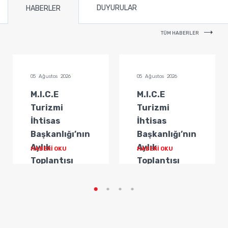
DUYURULAR
HABERLER
TÜM HABERLER
05 Ağustos 2026
05 Ağustos 2026
M.I.C.E
M.I.C.E
Turizmi
Turizmi
İhtisas
İhtisas
Başkanlığı’nın
Başkanlığı’nın
Aylık
Aylık
HABERİ OKU
HABERİ OKU
Toplantısı
Toplantısı
Gerçekleştirildi
Gerçekleştirildi