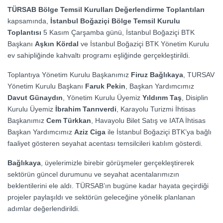
TÜRSAB Bölge Temsil Kurulları Değerlendirme Toplantıları
kapsamında,
İstanbul Boğaziçi Bölge Temsil Kurulu
Toplantısı
5 Kasım Çarşamba günü, İstanbul Boğaziçi BTK
Başkanı
Aşkın Kördal
ve İstanbul Boğaziçi BTK Yönetim Kurulu
ev sahipliğinde kahvaltı programı eşliğinde gerçekleştirildi.
Toplantıya Yönetim Kurulu Başkanımız
Firuz Bağlıkaya
, TURSAV
Yönetim Kurulu Başkanı
Faruk Pekin
, Başkan Yardımcımız
Davut Günaydın
, Yönetim Kurulu Üyemiz
Yıldırım Taş
, Disiplin
Kurulu Üyemiz
İbrahim Tanrıverdi
, Karayolu Turizmi İhtisas
Başkanımız
Cem Türkkan
, Havayolu Bilet Satış ve IATA İhtisas
Başkan Yardımcımız
Aziz Ciga
ile İstanbul Boğaziçi BTK’ya bağlı
faaliyet gösteren seyahat acentası temsilcileri katılım gösterdi.
Bağlıkaya
, üyelerimizle birebir görüşmeler gerçekleştirerek
sektörün güncel durumunu ve seyahat acentalarımızın
beklentilerini ele aldı. TÜRSAB’ın bugüne kadar hayata geçirdiği
projeler paylaşıldı ve sektörün geleceğine yönelik planlanan
adımlar değerlendirildi.