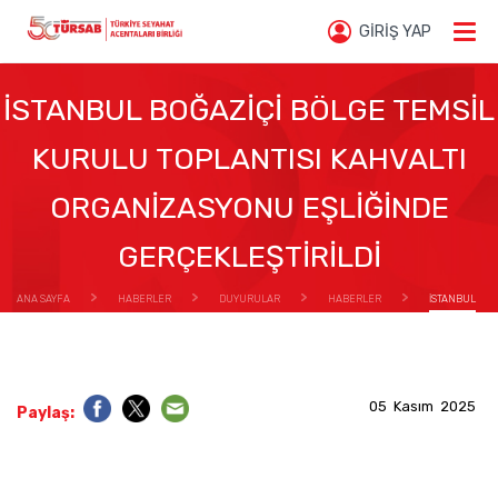
GİRİŞ YAP
İSTANBUL BOĞAZİÇİ BÖLGE TEMSİL
KURULU TOPLANTISI KAHVALTI
ORGANİZASYONU EŞLİĞİNDE
GERÇEKLEŞTİRİLDİ
ANA SAYFA
HABERLER
DUYURULAR
HABERLER
İSTANBUL
BOĞAZİÇİ BÖLGE TEMSİL KURULU TOPLANTISI KAHVALTI ORGANİZASYONU EŞLİĞİNDE
GERÇEKLEŞTİRİLDİ
05 Kasım 2025
Paylaş: