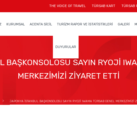
THE VOICE OF TRAVEL
TÜRSAB KART
TÜRSAB 
Z
KURUMSAL
ACENTA SİCİL
TURİZM RAPOR VE İSTATİSTİKLERİ
GALERİ
M
DUYURULAR
L BAŞKONSOLOSU SAYIN RYOJİ IW
MERKEZİMİZİ ZİYARET ETTİ
JAPONYA İSTANBUL BAŞKONSOLOSU SAYIN RYOJİ IWAMA TÜRSAB GENEL MERKEZİMİZİ Zİ