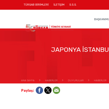
TÜRSAB BİRİMLERİ
İLETİŞİM
S.S.S.
BAŞKANIMI
JAPONYA İSTANBU
ANA SAYFA
HABERLER
DUYURULAR
HABERLER
Paylaş: