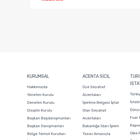
KURUMSAL
ACENTA SİCİL
TURİ
İSTA
Hakkımızda
Üye Seyahat
Türki
Yönetim Kurulu
Acentaları
İstati
Denetim Kurulu
İşletme Belgesi İptal
Dünya
Disiplin Kurulu
Olan Seyahat
Fuar 
Başkan Başdanışmanları
Acentaları
Rapor
Başkan Danışmanları
Bakanlığa İdari İşlem
Ülke 
Bölge Temsil Kurulları
Tesisi Amacıyla