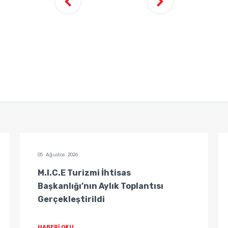
05 Ağustos 2026
M.I.C.E Turizmi İhtisas
Başkanlığı’nın Aylık Toplantısı
Gerçekleştirildi
HABERİ OKU