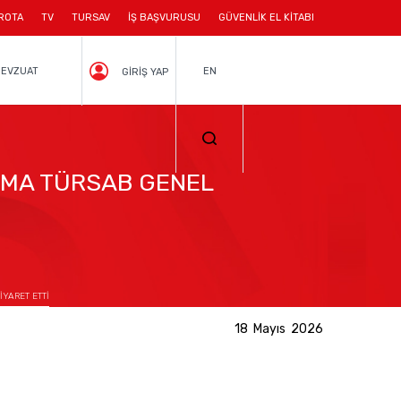
ROTA
TV
TURSAV
İŞ BAŞVURUSU
GÜVENLİK EL KİTABI
EVZUAT
EN
GİRİŞ YAP
AMA TÜRSAB GENEL
YARET ETTİ
18 Mayıs 2026