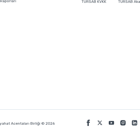
 Raporları
TÜRSAB KVKK
TÜRSAB Ak
ahat Acentaları Birliği © 2026