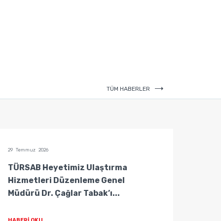
TÜM HABERLER
29 Temmuz 2026
29 Temm
TÜRSAB Heyetimiz Ulaştırma
TÜRS
Hizmetleri Düzenleme Genel
Hizm
Müdürü Dr. Çağlar Tabak’ı...
Müdür
HABERİ OKU
HABER