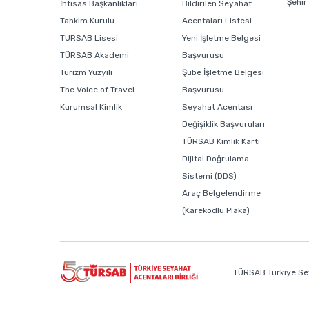
Şehir
İhtisas Başkanlıkları
Bildirilen Seyahat
Tahkim Kurulu
Acentaları Listesi
TÜRSAB Lisesi
Yeni İşletme Belgesi
TÜRSAB Akademi
Başvurusu
Turizm Yüzyılı
Şube İşletme Belgesi
The Voice of Travel
Başvurusu
Kurumsal Kimlik
Seyahat Acentası
Değişiklik Başvuruları
TÜRSAB Kimlik Kartı
Dijital Doğrulama
Sistemi (DDS)
Araç Belgelendirme
(Karekodlu Plaka)
TÜRSAB Türkiye Sey