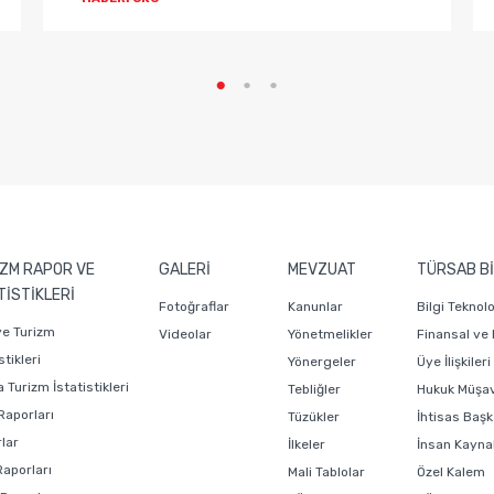
ZM RAPOR VE
GALERİ
MEVZUAT
TÜRSAB Bİ
TİSTİKLERİ
Fotoğraflar
Kanunlar
Bilgi Teknol
ye Turizm
Videolar
Yönetmelikler
Finansal ve
stikleri
Yönergeler
Üye İlişkiler
 Turizm İstatistikleri
Tebliğler
Hukuk Müşavi
Raporları
Tüzükler
İhtisas Başk
lar
İlkeler
İnsan Kaynak
Raporları
Mali Tablolar
Özel Kalem