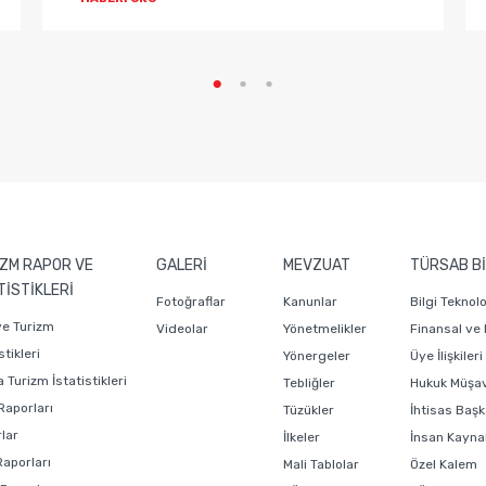
ZM RAPOR VE
GALERİ
MEVZUAT
TÜRSAB Bİ
TİSTİKLERİ
Fotoğraflar
Kanunlar
Bilgi Teknol
ye Turizm
Videolar
Yönetmelikler
Finansal ve
stikleri
Yönergeler
Üye İlişkiler
 Turizm İstatistikleri
Tebliğler
Hukuk Müşavi
Raporları
Tüzükler
İhtisas Başk
lar
İlkeler
İnsan Kaynak
Raporları
Mali Tablolar
Özel Kalem