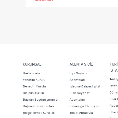
KURUMSAL
ACENTA SİCİL
TURİ
İSTA
Hakkımızda
Üye Seyahat
Türki
Yönetim Kurulu
Acentaları
İstati
Denetim Kurulu
İşletme Belgesi İptal
Dünya
Disiplin Kurulu
Olan Seyahat
Fuar 
Başkan Başdanışmanları
Acentaları
Rapor
Başkan Danışmanları
Bakanlığa İdari İşlem
Ülke 
Bölge Temsil Kurulları
Tesisi Amacıyla