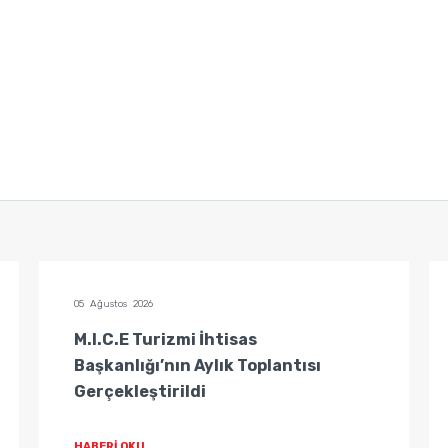
05 Ağustos 2026
M.I.C.E Turizmi İhtisas
Başkanlığı’nın Aylık Toplantısı
Gerçekleştirildi
HABERİ OKU