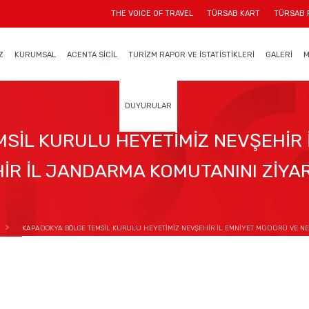
THE VOICE OF TRAVEL
TÜRSAB KART
TÜRSAB 
Z
KURUMSAL
ACENTA SİCİL
TURİZM RAPOR VE İSTATİSTİKLERİ
GALERİ
M
DUYURULAR
SİL KURULU HEYETİMİZ NEVŞEHİR 
İR İL JANDARMA KOMUTANINI ZİYAR
KAPADOKYA BÖLGE TEMSİL KURULU HEYETİMİZ NEVŞEHİR İL EMNİYET MÜDÜRÜ VE NEV