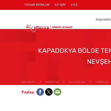
TÜRSAB BİRİMLERİ
İLETİŞİM
S.S.S.
BAŞKANIMI
KAPADOKYA BÖLGE TEM
NEVŞEH
ANA SAYFA
HABERLER
DUYURULAR
HABERLER
Paylaş: