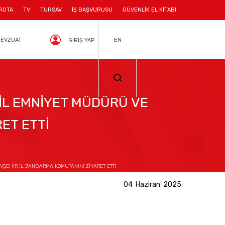
ROTA
TV
TURSAV
İŞ BAŞVURUSU
GÜVENLİK EL KİTABI
EVZUAT
EN
GİRİŞ YAP
İL EMNİYET MÜDÜRÜ VE
ET ETTİ
ŞEHİR İL JANDARMA KOMUTANINI ZİYARET ETTİ
04 Haziran 2025