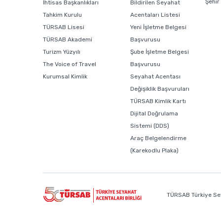
Şehir
İhtisas Başkanlıkları
Bildirilen Seyahat
Tahkim Kurulu
Acentaları Listesi
TÜRSAB Lisesi
Yeni İşletme Belgesi
TÜRSAB Akademi
Başvurusu
Turizm Yüzyılı
Şube İşletme Belgesi
The Voice of Travel
Başvurusu
Kurumsal Kimlik
Seyahat Acentası
Değişiklik Başvuruları
TÜRSAB Kimlik Kartı
Dijital Doğrulama
Sistemi (DDS)
Araç Belgelendirme
(Karekodlu Plaka)
TÜRSAB Türkiye Sey