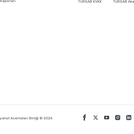
 Raporları
TÜRSAB KVKK
TÜRSAB Ak
ahat Acentaları Birliği © 2026