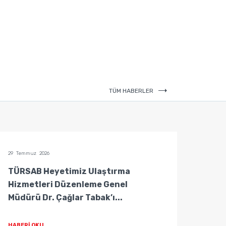
TÜM HABERLER
29 Temmuz 2026
29 Temm
TÜRSAB Heyetimiz Ulaştırma
TÜRS
Hizmetleri Düzenleme Genel
Hizm
Müdürü Dr. Çağlar Tabak’ı...
Müdür
HABERİ OKU
HABER