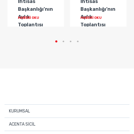
İhtisas
İhtisas
Başkanlığı’nın
Başkanlığı’nın
Aylık
Aylık
HABERİ OKU
HABERİ OKU
Toplantısı
Toplantısı
Gerçekleştirildi
Gerçekleştirildi
KURUMSAL
Hakkımızda
ACENTA SİCİL