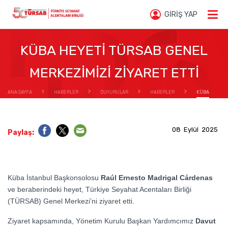
GİRİŞ YAP
KÜBA HEYETİ TÜRSAB GENEL
MERKEZİMİZİ ZİYARET ETTİ
ANA SAYFA
HABERLER
DUYURULAR
HABERLER
KÜBA
HEYETİ TÜRSAB GENEL MERKEZİMİZİ ZİYARET ETTİ
08 Eylül 2025
Paylaş:
Küba İstanbul Başkonsolosu
Raúl Ernesto Madrigal Cárdenas
ve beraberindeki heyet, Türkiye Seyahat Acentaları Birliği
(TÜRSAB) Genel Merkezi’ni ziyaret etti.
Ziyaret kapsamında, Yönetim Kurulu Başkan Yardımcımız
Davut