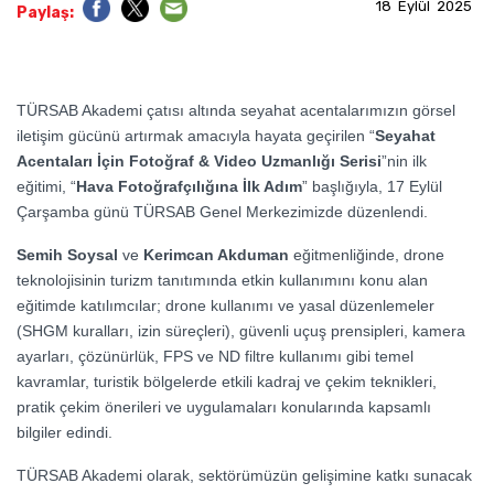
18 Eylül 2025
Paylaş:
TÜRSAB Akademi çatısı altında seyahat acentalarımızın görsel
iletişim gücünü artırmak amacıyla hayata geçirilen “
Seyahat
Acentaları İçin Fotoğraf & Video Uzmanlığı Serisi
”nin ilk
eğitimi, “
Hava Fotoğrafçılığına İlk Adım
” başlığıyla, 17 Eylül
Çarşamba günü TÜRSAB Genel Merkezimizde düzenlendi.
Semih Soysal
ve
Kerimcan Akduman
eğitmenliğinde, drone
teknolojisinin turizm tanıtımında etkin kullanımını konu alan
eğitimde katılımcılar; drone kullanımı ve yasal düzenlemeler
(SHGM kuralları, izin süreçleri), güvenli uçuş prensipleri, kamera
ayarları, çözünürlük, FPS ve ND filtre kullanımı gibi temel
kavramlar, turistik bölgelerde etkili kadraj ve çekim teknikleri,
pratik çekim önerileri ve uygulamaları konularında kapsamlı
bilgiler edindi.
TÜRSAB Akademi olarak, sektörümüzün gelişimine katkı sunacak