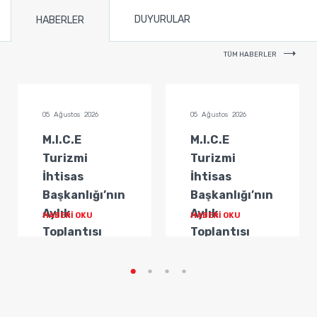
DUYURULAR
HABERLER
TÜM HABERLER
05 Ağustos 2026
05 Ağustos 2026
M.I.C.E
M.I.C.E
Turizmi
Turizmi
İhtisas
İhtisas
Başkanlığı’nın
Başkanlığı’nın
Aylık
Aylık
HABERİ OKU
HABERİ OKU
Toplantısı
Toplantısı
Gerçekleştirildi
Gerçekleştirildi