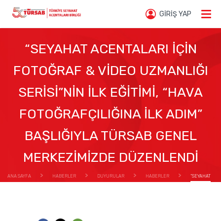
GİRİŞ YAP
“SEYAHAT ACENTALARI İÇİN
FOTOĞRAF & VİDEO UZMANLIĞI
SERİSİ”NİN İLK EĞİTİMİ, “HAVA
FOTOĞRAFÇILIĞINA İLK ADIM”
BAŞLIĞIYLA TÜRSAB GENEL
MERKEZİMİZDE DÜZENLENDİ
ANA SAYFA
HABERLER
DUYURULAR
HABERLER
“SEYAHAT
ACENTALARI İÇİN FOTOĞRAF & VİDEO UZMANLIĞI SERİSİ”NİN İLK EĞİTİMİ, “HAVA FOTOĞRAFÇILIĞINA
İLK ADIM” BAŞLIĞIYLA TÜRSAB GENEL MERKEZİMİZDE DÜZENLENDİ