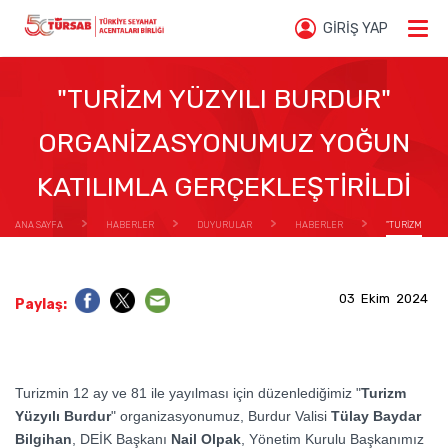
GİRİŞ YAP
"TURİZM YÜZYILI BURDUR"
ORGANİZASYONUMUZ YOĞUN
KATILIMLA GERÇEKLEŞTİRİLDİ
ANA SAYFA
HABERLER
DUYURULAR
HABERLER
"TURİZM
YÜZYILI BURDUR" ORGANİZASYONUMUZ YOĞUN KATILIMLA GERÇEKLEŞTİRİLDİ
03 Ekim 2024
Paylaş:
Turizmin 12 ay ve 81 ile yayılması için düzenlediğimiz "
Turizm
Yüzyılı Burdur
" organizasyonumuz, Burdur Valisi
Tülay Baydar
Bilgihan
, DEİK Başkanı
Nail Olpak
, Yönetim Kurulu Başkanımız