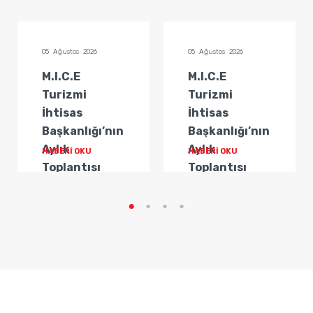
05 Ağustos 2026
05 Ağustos 2026
M.I.C.E
M.I.C.E
Turizmi
Turizmi
İhtisas
İhtisas
Başkanlığı’nın
Başkanlığı’nın
Aylık
Aylık
HABERİ OKU
HABERİ OKU
Toplantısı
Toplantısı
Gerçekleştirildi
Gerçekleştirildi