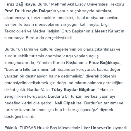
Firuz Bağlıkaya
, Burdur Mehmet Akif Ersoy Üniversitesi Rektörü
Prof. Dr. Hüseyin Dalgar
’ın yanı sıra çok sayıda bürokrat,
akademisyen, turizm sektör temsilcisi, dijital medyanın sevilen
isimleri ile basın mensuplarımızın yoğun katılımıyla, Bilgi
Teknolojileri ve Medya İletişimi Grup Başkanımız
Mesut Kanat
'ın
sunumuyla Burdur’da gerçekleştirildi.
Burdur’un tarihi ve kültürel değerlerinin ön plana çıkarılması ve
sürdürülebilir turizmin önemine vurgu yapılan açılış
konuşmalarında, Yönetim Kurulu Başkanımız
Firuz Bağlıkaya
,
“Burdur’u kitle turizminin tahribatından koruyarak, katma değer
yaratan bir destinasyon haline getirmeliyiz.” diyerek bölgenin
potansiyelini geliştirmek için doğru adımların atılması gerektiğine
dikkat çekti. Burdur Valisi
Tülay Baydar Bilgihan
, “Ekolojik
zenginlikleri koruyarak, Burdur’u bir turizm merkezi yapmayı
hedeflediklerini dile getirdi.
Nail Olpak
ise “Burdur’un tanıtımı ve
turizme kazandırılması için hep birlikte çalışacağız” diyerek
desteğini bildirdi.
Etkinlik, TÜRSAB Hukuk Baş Müşavirimiz
İlker Ünsever
'in kıymetli