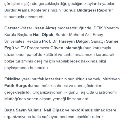
görüşleri eşliğinde gerçekleştirdiği, geçtiğimiz aylarda yapılan
Burdur Arama Konferansımızın "
Sonuç Bildirgesi Raporu
"
sunumuyla devam etti.
Gazeteci-Yazar
İhsan Aktaş
moderatörlüğünde, DEİK Yönetim
Kurulu Başkanı
Nail Olpak
, Burdur Mehmet Akif Ersoy
Üniversitesi Rektörü
Prof. Dr. Hüseyin Dalgar
, Sanatçı
Sümer
Ezgü
ve TV Programcısı
Güven İslamoğlu
’nun katılımıyla
düzenlenen panel’de kültürel ve tarihi mirasımızın korunarak
bölge turizminin gelişimi için yapılabilecek hakkında bilgi
paylaşımında bulunuldu.
Etkinlikte yerel mutfak lezzetlerinin sunulduğu yemek, Müzisyen
Fatih Burgurlu
'nun müzik sahnesi ve dans gösterileri
gerçekleştirildi. Organizasyonun ilk günü Taş Oda Gastronomi
Mutfağı’nda yenen akşam yemeği ile sona erdi.
Başta
Sayın Valimiz
,
Nail Olpak
ve
rektörümüz
olmak üzere
organizasyona katkı sağlayan herkese teşekkür ederiz.