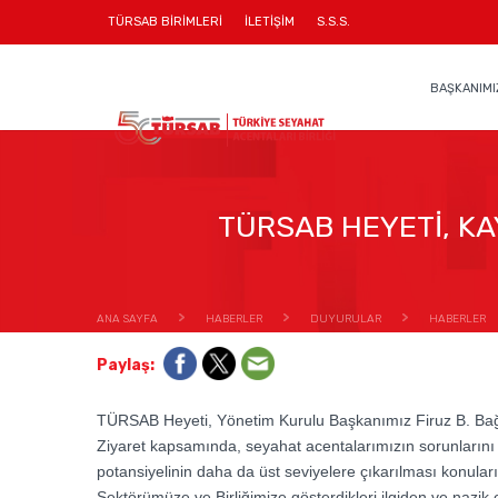
TÜRSAB BİRİMLERİ
İLETİŞİM
S.S.S.
BAŞKANIMI
TÜRSAB HEYETİ, KA
ANA SAYFA
HABERLER
DUYURULAR
HABERLER
Paylaş:
TÜRSAB Heyeti, Yönetim Kurulu Başkanımız Firuz B. Bağl
Ziyaret kapsamında, seyahat acentalarımızın sorunlarını
potansiyelinin daha da üst seviyelere çıkarılması konuları
Sektörümüze ve Birliğimize gösterdikleri ilgiden ve nazik