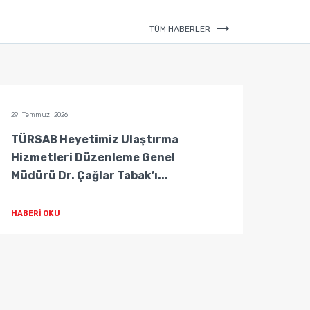
TÜM HABERLER
29 Temmuz 2026
29 Temm
TÜRSAB Heyetimiz Ulaştırma
TÜRS
Hizmetleri Düzenleme Genel
Hizm
Müdürü Dr. Çağlar Tabak’ı...
Müdür
HABERİ OKU
HABER