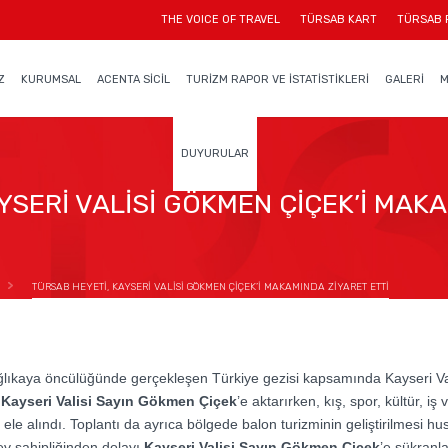
THE VOICE OF TRAVEL
TÜRSAB KART
TÜRSAB 
Z
KURUMSAL
ACENTA SİCİL
TURİZM RAPOR VE İSTATİSTİKLERİ
GALERİ
M
DUYURULAR
YSERİ VALİSİ GÖKMEN ÇİÇEK’İ MAKA
TÜRSAB HEYETİ, KAYSERİ VALİSİ GÖKMEN ÇİÇEK’İ MAKAMINDA ZİYARET ETTİ
ıkaya öncülüğünde gerçekleşen Türkiye gezisi kapsamında Kayseri Val
Kayseri Valisi Sayın Gökmen Çiçek
’e aktarırken, kış, spor, kültür, 
 ele alındı. Toplantı da ayrıca bölgede balon turizminin geliştirilmesi 
 ev sahipliğinden dolayı
Kayseri Valisi Sayın Gökmen Çiçek
’e şükranla