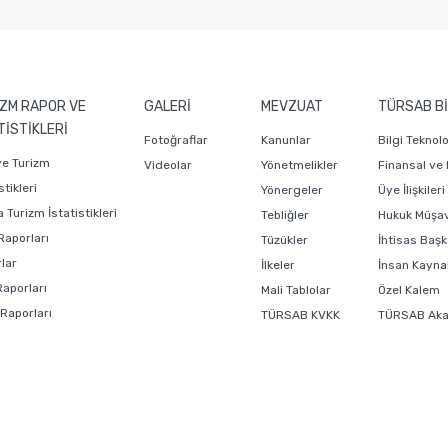
ZM RAPOR VE
GALERİ
MEVZUAT
TÜRSAB Bİ
TİSTİKLERİ
Fotoğraflar
Kanunlar
Bilgi Teknol
ye Turizm
Videolar
Yönetmelikler
Finansal ve
stikleri
Yönergeler
Üye İlişkiler
 Turizm İstatistikleri
Tebliğler
Hukuk Müşavi
Raporları
Tüzükler
İhtisas Başk
lar
İlkeler
İnsan Kaynak
Raporları
Mali Tablolar
Özel Kalem
 Raporları
TÜRSAB KVKK
TÜRSAB Ak