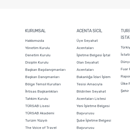
KURUMSAL
ACENTA SİCİL
TURİ
İSTA
Hakkımızda
Üye Seyahat
Türki
Yönetim Kurulu
Acentaları
İstati
Denetim Kurulu
İşletme Belgesi İptal
Dünya
Disiplin Kurulu
Olan Seyahat
Fuar 
Başkan Başdanışmanları
Acentaları
Rapor
Başkan Danışmanları
Bakanlığa İdari İşlem
Ülke 
Bölge Temsil Kurulları
Tesisi Amacıyla
Şehir
İhtisas Başkanlıkları
Bildirilen Seyahat
Tahkim Kurulu
Acentaları Listesi
TÜRSAB Lisesi
Yeni İşletme Belgesi
TÜRSAB Akademi
Başvurusu
Turizm Yüzyılı
Şube İşletme Belgesi
The Voice of Travel
Başvurusu