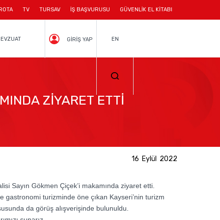
ROTA
TV
TURSAV
İŞ BAŞVURUSU
GÜVENLİK EL KİTABI
EVZUAT
EN
GİRİŞ YAP
MINDA ZİYARET ETTİ
16 Eylül 2022
isi Sayın Gökmen Çiçek’i makamında ziyaret etti.
iş ve gastronomi turizminde öne çıkan Kayseri’nin turizm
hususunda da görüş alışverişinde bulunuldu.
rımızı sunarız.