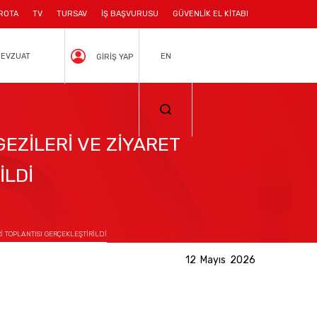
ROTA
TV
TURSAV
İŞ BAŞVURUSU
GÜVENLİK EL KİTABI
EVZUAT
EN
GİRİŞ YAP
GEZİLERİ VE ZİYARET
İLDİ
İ TOPLANTISI GERÇEKLEŞTİRİLDİ
12 Mayıs 2026