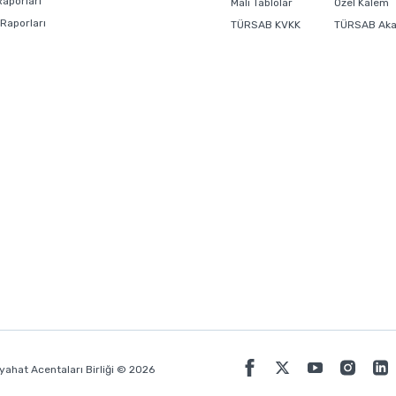
Raporları
Mali Tablolar
Özel Kalem
 Raporları
TÜRSAB KVKK
TÜRSAB Ak
ahat Acentaları Birliği © 2026