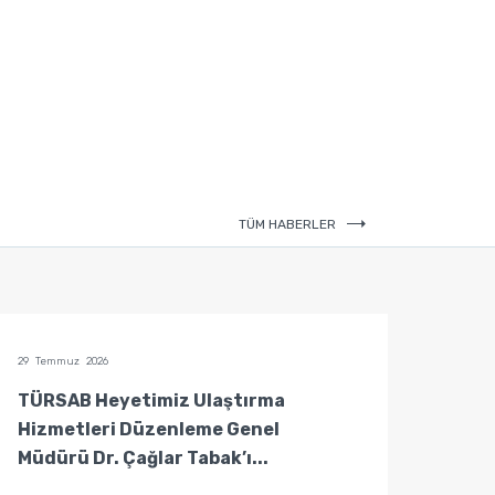
TÜM HABERLER
29 Temmuz 2026
29 Temm
TÜRSAB Heyetimiz Ulaştırma
TÜRS
Hizmetleri Düzenleme Genel
Hizm
Müdürü Dr. Çağlar Tabak’ı...
Müdür