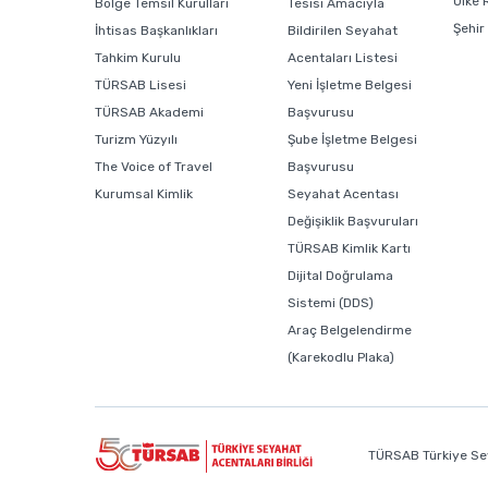
Ülke 
Bölge Temsil Kurulları
Tesisi Amacıyla
Şehir
İhtisas Başkanlıkları
Bildirilen Seyahat
Tahkim Kurulu
Acentaları Listesi
TÜRSAB Lisesi
Yeni İşletme Belgesi
TÜRSAB Akademi
Başvurusu
Turizm Yüzyılı
Şube İşletme Belgesi
The Voice of Travel
Başvurusu
Kurumsal Kimlik
Seyahat Acentası
Değişiklik Başvuruları
TÜRSAB Kimlik Kartı
Dijital Doğrulama
Sistemi (DDS)
Araç Belgelendirme
(Karekodlu Plaka)
TÜRSAB Türkiye Sey