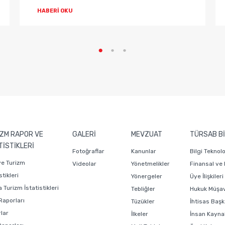
HABERİ OKU
ZM RAPOR VE
GALERİ
MEVZUAT
TÜRSAB Bİ
TİSTİKLERİ
Fotoğraflar
Kanunlar
Bilgi Teknol
ye Turizm
Videolar
Yönetmelikler
Finansal ve
stikleri
Yönergeler
Üye İlişkiler
 Turizm İstatistikleri
Tebliğler
Hukuk Müşavi
Raporları
Tüzükler
İhtisas Başk
lar
İlkeler
İnsan Kaynak