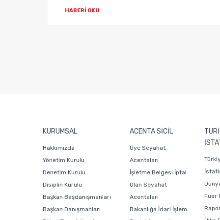
HABERİ OKU
KURUMSAL
ACENTA SİCİL
TURİ
İSTA
Hakkımızda
Üye Seyahat
Türki
Yönetim Kurulu
Acentaları
İstati
Denetim Kurulu
İşletme Belgesi İptal
Dünya
Disiplin Kurulu
Olan Seyahat
Fuar 
Başkan Başdanışmanları
Acentaları
Rapor
Başkan Danışmanları
Bakanlığa İdari İşlem