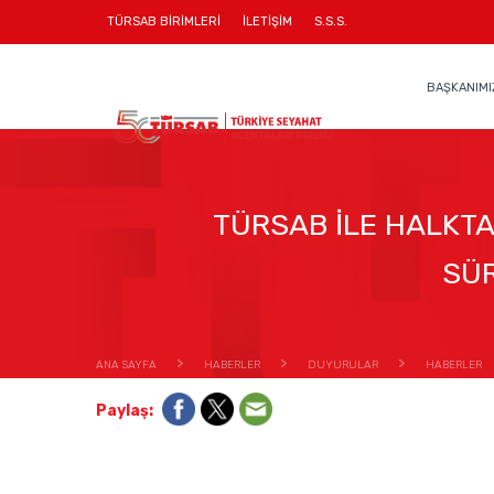
TÜRSAB BİRİMLERİ
İLETİŞİM
S.S.S.
BAŞKANIMI
TÜRSAB İLE HALKTAŞ
SÜR
ANA SAYFA
HABERLER
DUYURULAR
HABERLER
Paylaş: