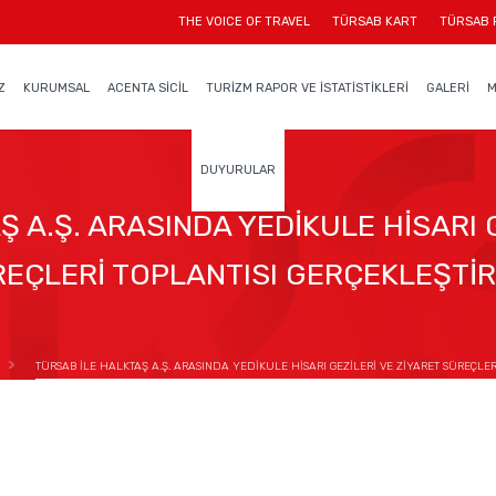
THE VOICE OF TRAVEL
TÜRSAB KART
TÜRSAB 
Z
KURUMSAL
ACENTA SİCİL
TURİZM RAPOR VE İSTATİSTİKLERİ
GALERİ
M
DUYURULAR
 A.Ş. ARASINDA YEDİKULE HİSARI 
EÇLERİ TOPLANTISI GERÇEKLEŞTİR
TÜRSAB İLE HALKTAŞ A.Ş. ARASINDA YEDİKULE HİSARI GEZİLERİ VE ZİYARET SÜREÇLER