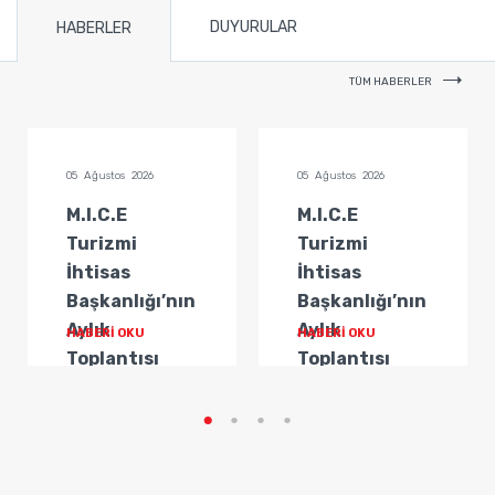
DUYURULAR
HABERLER
TÜM HABERLER
05 Ağustos 2026
05 Ağustos 2026
M.I.C.E
M.I.C.E
Turizmi
Turizmi
İhtisas
İhtisas
Başkanlığı’nın
Başkanlığı’nın
Aylık
Aylık
HABERİ OKU
HABERİ OKU
Toplantısı
Toplantısı
Gerçekleştirildi
Gerçekleştirildi