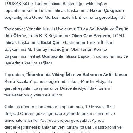
TÜRSAB Kültür Turizmi İhtisas Başkanlığı, aylık olağan
toplantısını Kültür Turizmi İhtisas Başkanımız
Hakan Çokgezen
başkanlığında Genel Merkezimizde hibrit formatta gerçekleştirdi.
Toplantıya; Yönetim Kurulu Üyelerimiz
Tülay Salihoğlu
ve
Özgür
Ildır Öksüz
, Fatih BTK Başkanımız
Okan Cem Başusta
, TOAR
İhtisas Başkanımız
Erdal Çeri
, Gastronomi Turizmi İhtisas
Başkanımız
M. Tümay İmamoğlu
, Okul Turları Komite
Başkanımız
Ferhat Günbay
ile İhtisas Başkan Yardımcılarımız ve
üyelerimiz katılım sağladı.
Toplantıda; “
İstanbul’da Viking İzleri ve Bathonea Antik Liman
Kenti Kazıları
” paneli değerlendirilirken, Mardin Midyat’ta
gerçekleştirilen çalışmalar ve Düzce ile Afyon’daki turizm
faaliyetlerinin çıktıları ele alındı.
Gelecek dönem planlamaları kapsamında; 19 Mayıs’a özel
Belgrad Ormanı gezisi, gençlere yönelik turizm semineri ve
üniversite iş birlikli YouTube projesi görüşüldü. Ayrıca
gerçekleştirilmesi planlanan yeni turizm rotaları, gastronomi ve