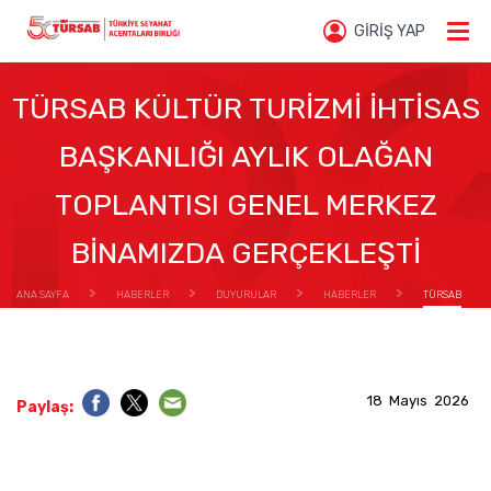
GİRİŞ YAP
TÜRSAB KÜLTÜR TURİZMİ İHTİSAS
BAŞKANLIĞI AYLIK OLAĞAN
TOPLANTISI GENEL MERKEZ
BİNAMIZDA GERÇEKLEŞTİ
ANA SAYFA
HABERLER
DUYURULAR
HABERLER
TÜRSAB
KÜLTÜR TURİZMİ İHTİSAS BAŞKANLIĞI AYLIK OLAĞAN TOPLANTISI GENEL MERKEZ BİNAMIZDA
GERÇEKLEŞTİ
18 Mayıs 2026
Paylaş: