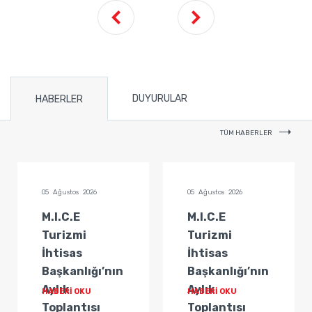
DUYURULAR
HABERLER
TÜM HABERLER
05 Ağustos 2026
05 Ağustos 2026
M.I.C.E
M.I.C.E
Turizmi
Turizmi
İhtisas
İhtisas
Başkanlığı’nın
Başkanlığı’nın
Aylık
Aylık
HABERİ OKU
HABERİ OKU
Toplantısı
Toplantısı