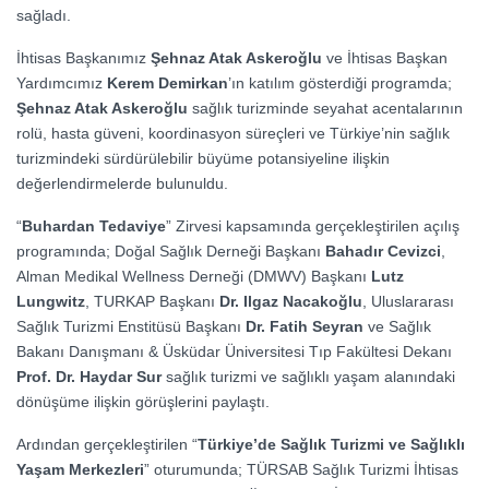
sağladı.
İhtisas Başkanımız
Şehnaz Atak Askeroğlu
ve İhtisas Başkan
Yardımcımız
Kerem Demirkan
’ın katılım gösterdiği programda;
Şehnaz Atak Askeroğlu
sağlık turizminde seyahat acentalarının
rolü, hasta güveni, koordinasyon süreçleri ve Türkiye’nin sağlık
turizmindeki sürdürülebilir büyüme potansiyeline ilişkin
değerlendirmelerde bulunuldu.
“
Buhardan Tedaviye
” Zirvesi kapsamında gerçekleştirilen açılış
programında; Doğal Sağlık Derneği Başkanı
Bahadır Cevizci
,
Alman Medikal Wellness Derneği (DMWV) Başkanı
Lutz
Lungwitz
, TURKAP Başkanı
Dr. Ilgaz Nacakoğlu
, Uluslararası
Sağlık Turizmi Enstitüsü Başkanı
Dr. Fatih Seyran
ve Sağlık
Bakanı Danışmanı & Üsküdar Üniversitesi Tıp Fakültesi Dekanı
Prof. Dr. Haydar Sur
sağlık turizmi ve sağlıklı yaşam alanındaki
dönüşüme ilişkin görüşlerini paylaştı.
Ardından gerçekleştirilen “
Türkiye’de Sağlık Turizmi ve Sağlıklı
Yaşam Merkezleri
” oturumunda; TÜRSAB Sağlık Turizmi İhtisas