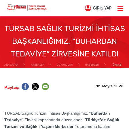
GİRİŞ YAP
TÜRSAB SAĞLIK TURİZMİ İHTİSAS
BAŞKANLIĞIMIZ, “BUHARDAN
TEDAVİYE” ZİRVESİNE KATILDI
ANA SAYFA
HABERLER
DUYURULAR
HABERLER
TÜRSAB
SAĞLIK TURİZMİ İHTİSAS BAŞKANLIĞIMIZ, “BUHARDAN TEDAVİYE” ZİRVESİNE KATILDI
18 Mayıs 2026
Paylaş:
TÜRSAB Sağlık Turizmi İhtisas Başkanlığımız, “
Buhardan
Tedaviye
” Zirvesi kapsamında düzenlenen “
Türkiye’de Sağlık
Turizmi ve Sağlıklı Yaşam Merkezleri
” oturumuna katılım