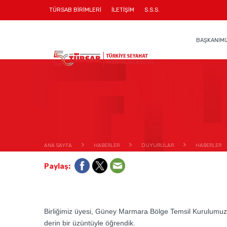
TÜRSAB BİRİMLERİ
İLETİŞİM
S.S.S.
BAŞKANIMI
ANA SAYFA
HABERLER
DUYURULAR
HABERLER
Paylaş:
Birliğimiz üyesi, Güney Marmara Bölge Temsil Kurulumuza 
derin bir üzüntüyle öğrendik.