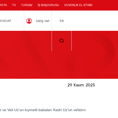
ROTA
TV
TURSAV
İŞ BAŞVURUSU
GÜVENLİK EL KİTABI
EVZUAT
EN
GİRİŞ YAP
29 Kasım 2025
e Veli Uz’un kıymetli babaları Kadri Uz’un vefatını