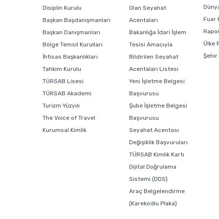
Dünya
Disiplin Kurulu
Olan Seyahat
Fuar 
Başkan Başdanışmanları
Acentaları
Rapor
Başkan Danışmanları
Bakanlığa İdari İşlem
Ülke 
Bölge Temsil Kurulları
Tesisi Amacıyla
Şehir
İhtisas Başkanlıkları
Bildirilen Seyahat
Tahkim Kurulu
Acentaları Listesi
TÜRSAB Lisesi
Yeni İşletme Belgesi
TÜRSAB Akademi
Başvurusu
Turizm Yüzyılı
Şube İşletme Belgesi
The Voice of Travel
Başvurusu
Kurumsal Kimlik
Seyahat Acentası
Değişiklik Başvuruları
TÜRSAB Kimlik Kartı
Dijital Doğrulama
Sistemi (DDS)
Araç Belgelendirme
(Karekodlu Plaka)