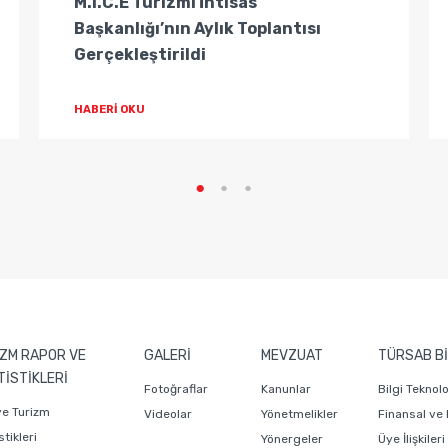
M.I.C.E Turizmi İhtisas
Başkanlığı’nın Aylık Toplantısı
Gerçekleştirildi
HABERİ OKU
ZM RAPOR VE
GALERİ
MEVZUAT
TÜRSAB Bİ
TİSTİKLERİ
Fotoğraflar
Kanunlar
Bilgi Teknol
ye Turizm
Videolar
Yönetmelikler
Finansal ve
stikleri
Yönergeler
Üye İlişkiler