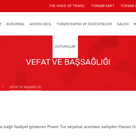
THE VOICE OF TRAVEL
TÜRSAB KART
TÜRSAB 
Z
KURUMSAL
ACENTA SİCİL
TURİZM RAPOR VE İSTATİSTİKLERİ
GALERİ
M
DUYURULAR
VEFAT VE BAŞSAĞLIĞI
VEFAT VE BAŞSAĞLIĞI
bağlı faaliyet gösteren Poem Tur seyahat acentası sahipleri Hasan Uz v