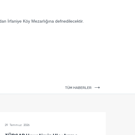
 İrfaniye Köy Mezarlığına defnedilecektir.
TÜM HABERLER
29 Temmuz 2026
29 Temm