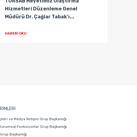
TÜRSAB Heyetimiz Ulaştırma
TÜRS
Hizmetleri Düzenleme Genel
Hizm
Müdürü Dr. Çağlar Tabak’ı...
Müdür
HABERİ OKU
HABER
RİMLERİ
ojileri ve Medya İletişim Grup Başkanlığı
 Kurumsal Fonksiyonlar Grup Başkanlığı
i Grup Başkanlığı