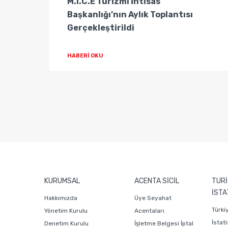
tisas
M.I.C.E Turizmi İhtisas
Başkanlığı’nın Aylık Toplantısı
Gerçekleştirildi
HABERİ OKU
KURUMSAL
ACENTA SİCİL
TURİ
İSTA
Hakkımızda
Üye Seyahat
Türki
Yönetim Kurulu
Acentaları
İstati
Denetim Kurulu
İşletme Belgesi İptal