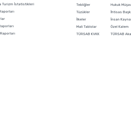
 Turizm İstatistikleri
Tebliğler
Hukuk Müşavi
Raporları
Tüzükler
İhtisas Başk
lar
İlkeler
İnsan Kaynak
Raporları
Mali Tablolar
Özel Kalem
 Raporları
TÜRSAB KVKK
TÜRSAB Ak