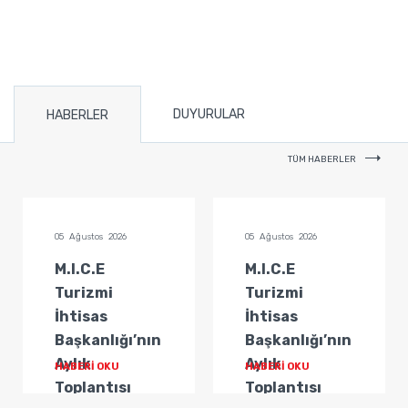
DUYURULAR
HABERLER
TÜM HABERLER
05 Ağustos 2026
05 Ağustos 2026
M.I.C.E
M.I.C.E
Turizmi
Turizmi
İhtisas
İhtisas
Başkanlığı’nın
Başkanlığı’nın
Aylık
Aylık
HABERİ OKU
HABERİ OKU
Toplantısı
Toplantısı