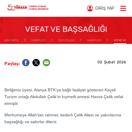
GİRİŞ YAP
VEFAT VE BAŞSAĞLIĞI
ANA SAYFA
HABERLER
DUYURULAR
HABERLER
VEFAT VE
BAŞSAĞLIĞI
02 Şubat 2026
Paylaş:
Birliğimiz üyesi, Alanya BTK’ya bağlı faaliyet gösteren Keçeli
Turizm ortağı Abdullah Çelik’in kıymetli annesi Havva Çelik vefat
etmiştir.
Merhumeye Allah’tan rahmet, kederli Çelik Ailesi ve yakınlarına
başsağlığı ve sabırlar dileriz.