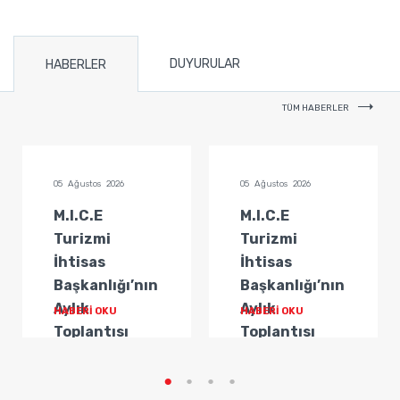
DUYURULAR
HABERLER
TÜM HABERLER
05 Ağustos 2026
05 Ağustos 2026
M.I.C.E
M.I.C.E
Turizmi
Turizmi
İhtisas
İhtisas
Başkanlığı’nın
Başkanlığı’nın
Aylık
Aylık
HABERİ OKU
HABERİ OKU
Toplantısı
Toplantısı
Gerçekleştirildi
Gerçekleştirildi