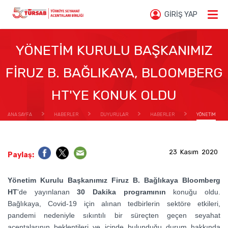
GİRİŞ YAP
YÖNETİM KURULU BAŞKANIMIZ
FİRUZ B. BAĞLIKAYA, BLOOMBERG
HT'YE KONUK OLDU
ANA SAYFA
HABERLER
DUYURULAR
HABERLER
YÖNETİM
KURULU BAŞKANIMIZ FİRUZ B. BAĞLIKAYA, BLOOMBERG HT'YE KONUK OLDU
23 Kasım 2020
Paylaş:
Yönetim Kurulu Başkanımız Firuz B. Bağlıkaya Bloomberg
HT
'de yayınlanan
30 Dakika programının
konuğu oldu.
Bağlıkaya, Covid-19 için alınan tedbirlerin sektöre etkileri,
pandemi nedeniyle sıkıntılı bir süreçten geçen seyahat
acentalarının beklentileri ve içinde bulunduğu durum hakkında