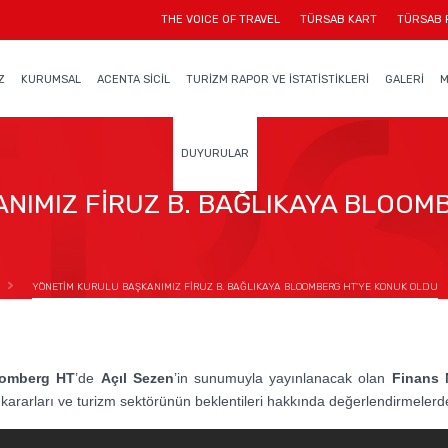
THE VOICE OF TRAVEL
TÜRSAB KART
TÜRSAB 
Z
KURUMSAL
ACENTA SİCİL
TURİZM RAPOR VE İSTATİSTİKLERİ
GALERİ
M
DUYURULAR
NIMIZ FİRUZ B. BAĞLIKAYA BLOOM
YÖNETİM KURULU BAŞKANIMIZ FİRUZ B. BAĞLIKAYA BLOOMBERG HT'YE KONUK OLDU
oomberg HT
’de
Açıl Sezen
’in sunumuyla yayınlanacak olan
Finans 
kararları ve turizm sektörünün beklentileri hakkında değerlendirmelerd