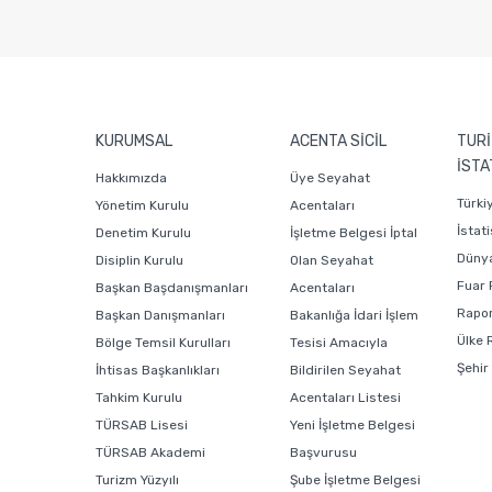
KURUMSAL
ACENTA SİCİL
TURİ
İSTA
Hakkımızda
Üye Seyahat
Türki
Yönetim Kurulu
Acentaları
İstati
Denetim Kurulu
İşletme Belgesi İptal
Dünya
Disiplin Kurulu
Olan Seyahat
Fuar 
Başkan Başdanışmanları
Acentaları
Rapor
Başkan Danışmanları
Bakanlığa İdari İşlem
Ülke 
Bölge Temsil Kurulları
Tesisi Amacıyla
Şehir
İhtisas Başkanlıkları
Bildirilen Seyahat
Tahkim Kurulu
Acentaları Listesi
TÜRSAB Lisesi
Yeni İşletme Belgesi
TÜRSAB Akademi
Başvurusu
Turizm Yüzyılı
Şube İşletme Belgesi