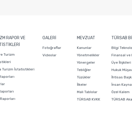
ZM RAPOR VE
GALERİ
MEVZUAT
TÜRSAB Bİ
TİSTİKLERİ
Fotoğraflar
Kanunlar
Bilgi Teknol
ye Turizm
Videolar
Yönetmelikler
Finansal ve
stikleri
Yönergeler
Üye İlişkiler
 Turizm İstatistikleri
Tebliğler
Hukuk Müşavi
Raporları
Tüzükler
İhtisas Başk
lar
İlkeler
İnsan Kaynak
Raporları
Mali Tablolar
Özel Kalem
 Raporları
TÜRSAB KVKK
TÜRSAB Ak