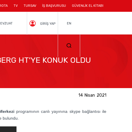
ROTA
TV
TURSAV
İŞ BAŞVURUSU
GÜVENLİK EL KİTABI
EVZUAT
EN
GİRİŞ YAP
BERG HT'YE KONUK OLDU
14 Nisan 2021
Merkezi
programının canlı yayınına skype bağlantısı ile
e bulundu.