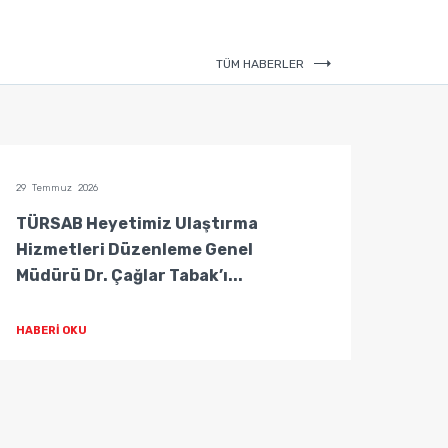
TÜM HABERLER
29 Temmuz 2026
29 Temm
TÜRSAB Heyetimiz Ulaştırma
TÜRS
Hizmetleri Düzenleme Genel
Hizm
Müdürü Dr. Çağlar Tabak’ı...
Müdür
HABERİ OKU
HABER