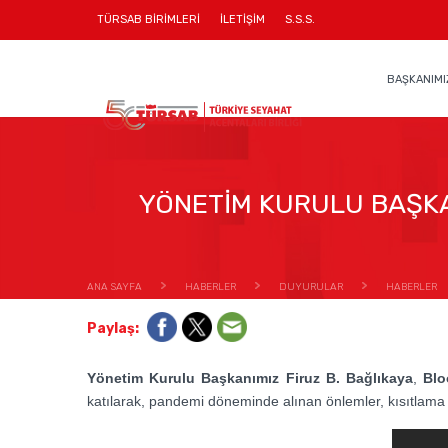
TÜRSAB BİRİMLERİ
İLETİŞİM
S.S.S.
BAŞKANIMI
YÖNETİM KURULU BAŞKA
ANA SAYFA
HABERLER
DUYURULAR
HABERLER
Paylaş:
Yönetim Kurulu Başkanımız Firuz B. Bağlıkaya
,
Bl
katılarak, pandemi döneminde alınan önlemler, kısıtlama 