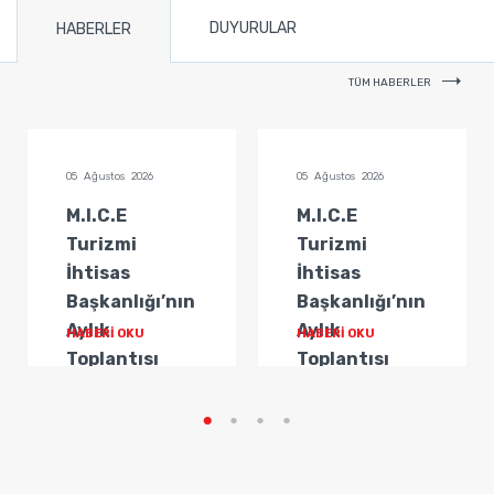
DUYURULAR
HABERLER
TÜM HABERLER
05 Ağustos 2026
05 Ağustos 2026
M.I.C.E
M.I.C.E
Turizmi
Turizmi
İhtisas
İhtisas
Başkanlığı’nın
Başkanlığı’nın
Aylık
Aylık
HABERİ OKU
HABERİ OKU
Toplantısı
Toplantısı
Gerçekleştirildi
Gerçekleştirildi