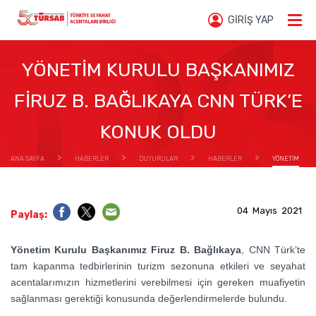
GİRİŞ YAP
YÖNETİM KURULU BAŞKANIMIZ
FİRUZ B. BAĞLIKAYA CNN TÜRK’E
KONUK OLDU
ANA SAYFA
HABERLER
DUYURULAR
HABERLER
YÖNETİM
KURULU BAŞKANIMIZ FİRUZ B. BAĞLIKAYA CNN TÜRK’E KONUK OLDU
04 Mayıs 2021
Paylaş:
Yönetim Kurulu Başkanımız Firuz B. Bağlıkaya
, CNN Türk’te
tam kapanma tedbirlerinin turizm sezonuna etkileri ve seyahat
acentalarımızın hizmetlerini verebilmesi için gereken muafiyetin
sağlanması gerektiği konusunda değerlendirmelerde bulundu.