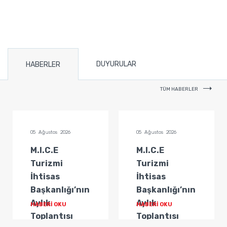
DUYURULAR
HABERLER
TÜM HABERLER
05 Ağustos 2026
05 Ağustos 2026
M.I.C.E
M.I.C.E
Turizmi
Turizmi
İhtisas
İhtisas
Başkanlığı’nın
Başkanlığı’nın
Aylık
Aylık
HABERİ OKU
HABERİ OKU
Toplantısı
Toplantısı