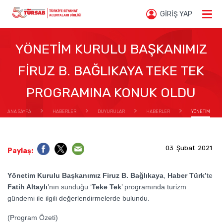
GİRİŞ YAP
YÖNETİM KURULU BAŞKANIMIZ
FİRUZ B. BAĞLIKAYA TEKE TEK
PROGRAMINA KONUK OLDU
ANA SAYFA
HABERLER
DUYURULAR
HABERLER
YÖNETİM
KURULU BAŞKANIMIZ FİRUZ B. BAĞLIKAYA TEKE TEK PROGRAMINA KONUK OLDU
03 Şubat 2021
Paylaş:
Yönetim Kurulu Başkanımız Firuz B. Bağlıkaya
,
Haber Türk’
te
Fatih Altaylı
’nın sunduğu ‘
Teke Tek
’ programında turizm
gündemi ile ilgili değerlendirmelerde bulundu.
(Program Özeti)