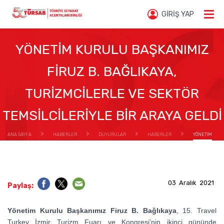
GİRİŞ YAP
YÖNETİM KURULU BAŞKANIMIZ
FİRUZ B. BAĞLIKAYA,
TURİZMCİLERLE VE SEKTÖR
TEMSİLCİLERİYLE BİR ARAYA GELDİ
ANA SAYFA
HABERLER
DUYURULAR
HABERLER
YÖNETİM
KURULU BAŞKANIMIZ FİRUZ B. BAĞLIKAYA, TURİZMCİLERLE VE SEKTÖR TEMSİLCİLERİYLE BİR
ARAYA GELDİ
03 Aralık 2021
Paylaş:
Yönetim Kurulu Başkanımız Firuz B. Bağlıkaya
, 15. Travel
Turkey İzmir Turizm Fuarı ve Kongresi’nin ikinci gününde