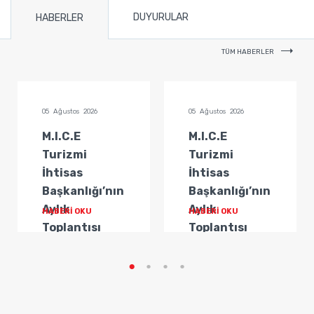
DUYURULAR
HABERLER
TÜM HABERLER
05 Ağustos 2026
05 Ağustos 2026
M.I.C.E
M.I.C.E
Turizmi
Turizmi
İhtisas
İhtisas
Başkanlığı’nın
Başkanlığı’nın
Aylık
Aylık
HABERİ OKU
HABERİ OKU
Toplantısı
Toplantısı
Gerçekleştirildi
Gerçekleştirildi