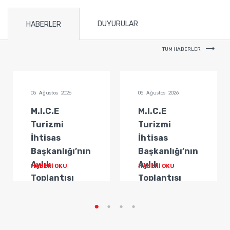
DUYURULAR
HABERLER
TÜM HABERLER
05 Ağustos 2026
05 Ağustos 2026
M.I.C.E
M.I.C.E
Turizmi
Turizmi
İhtisas
İhtisas
Başkanlığı’nın
Başkanlığı’nın
Aylık
Aylık
HABERİ OKU
HABERİ OKU
Toplantısı
Toplantısı
Gerçekleştirildi
Gerçekleştirildi