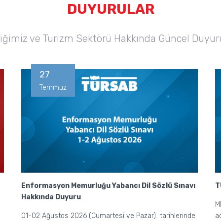
DUYURULAR
liğimiz ve Turizm Sektörü Hakkında Güncel Duyur
27
Temmuz
Enformasyon Memurluğu Yabancı Dil Sözlü Sınavı
T
Hakkında Duyuru
M
01-02 Ağustos 2026 (Cumartesi ve Pazar) tarihlerinde
a