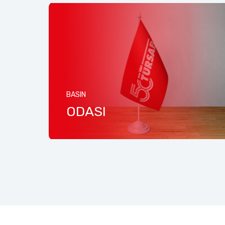
BASIN
İ
ODASI