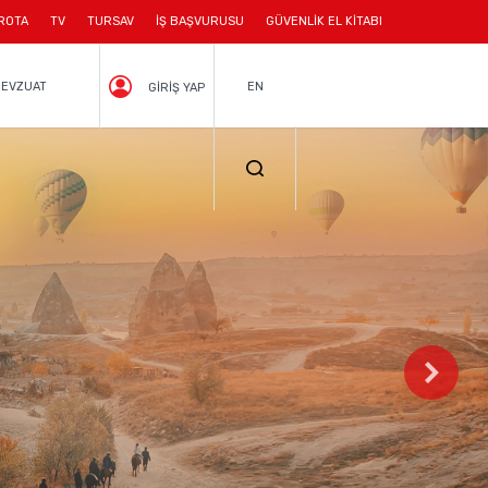
ROTA
TV
TURSAV
İŞ BAŞVURUSU
GÜVENLİK EL KİTABI
EVZUAT
EN
GİRİŞ YAP