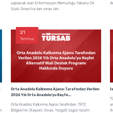
yapılacak olan Enformasyon Memurluğu Yabancı Dil
d
Sözlü Sınavı’na dair sınav tari...
21
Temmuz
ı
Orta Anadolu Kalkınma Ajansı Tarafından Verilen
İ
2026 Yılı Orta Anadolu'yu Keşfe...
T
Orta Anadolu Kalkınma Ajansı tarafından, TR72
a
an
Bölgesi'nin (Kayseri, Sivas, Yozgat) özgün turizm
A