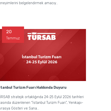
eneyimlerini belgelendirmek amacıy...
20
Temmuz
stanbul Turizm Fuarı Hakkında Duyuru
ÜRSAB stratejik ortaklığında 24-25 Eylül 2026 tarihleri
rasında düzenlenen “İstanbul Turizm Fuarı”, Yenikapı-
vrasya Gösteri ve Sana...