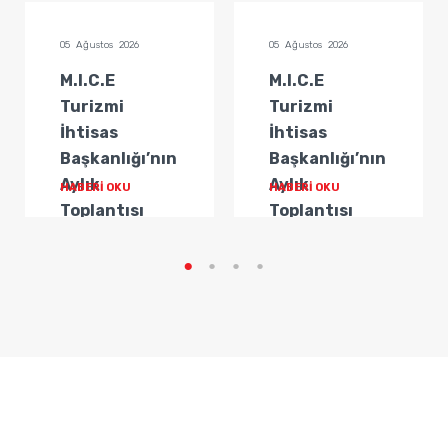
05 Ağustos 2026
05 Ağustos 2026
M.I.C.E
M.I.C.E
Turizmi
Turizmi
İhtisas
İhtisas
Başkanlığı’nın
Başkanlığı’nın
Aylık
Aylık
HABERİ OKU
HABERİ OKU
Toplantısı
Toplantısı
Gerçekleştirildi
Gerçekleştirildi