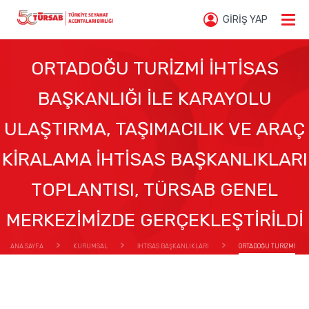
GİRİŞ YAP
ORTADOĞU TURİZMİ İHTİSAS
BAŞKANLIĞI İLE KARAYOLU
ULAŞTIRMA, TAŞIMACILIK VE ARAÇ
KİRALAMA İHTİSAS BAŞKANLIKLARI
TOPLANTISI, TÜRSAB GENEL
MERKEZİMİZDE GERÇEKLEŞTİRİLDİ
ANA SAYFA
KURUMSAL
İHTİSAS BAŞKANLIKLARI
ORTADOĞU TURİZMİ
İHTİSAS BAŞKANLIĞI İLE KARAYOLU ULAŞTIRMA, TAŞIMACILIK VE ARAÇ KİRALAMA İHTİSAS
BAŞKANLIKLARI TOPLANTISI, TÜRSAB GENEL MERKEZİMİZDE GERÇEKLEŞTİRİLDİ