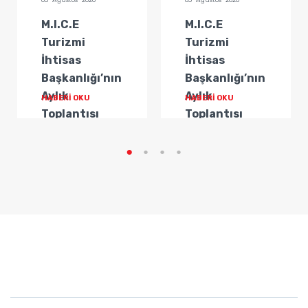
05 Ağustos 2026
05 Ağustos 2026
M.I.C.E
M.I.C.E
Turizmi
Turizmi
İhtisas
İhtisas
Başkanlığı’nın
Başkanlığı’nın
Aylık
Aylık
HABERİ OKU
HABERİ OKU
Toplantısı
Toplantısı
Gerçekleştirildi
Gerçekleştirildi