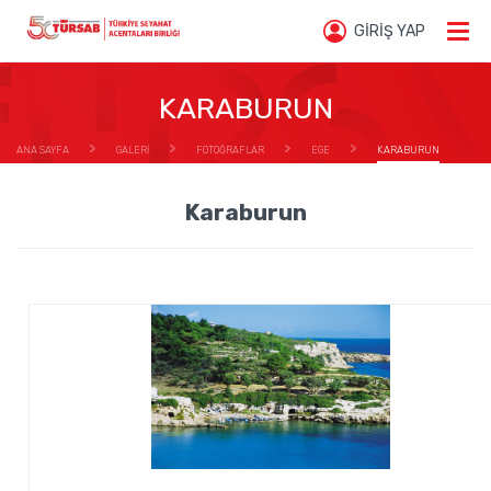
GİRİŞ YAP
KARABURUN
ANA SAYFA
GALERİ
FOTOĞRAFLAR
EGE
KARABURUN
Karaburun