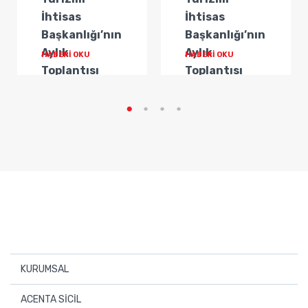
İhtisas
İhtisas
Başkanlığı’nın
Başkanlığı’nın
Aylık
Aylık
HABERİ OKU
HABERİ OKU
Toplantısı
Toplantısı
Gerçekleştirildi
Gerçekleştirildi
KURUMSAL
Hakkımızda
ACENTA SİCİL