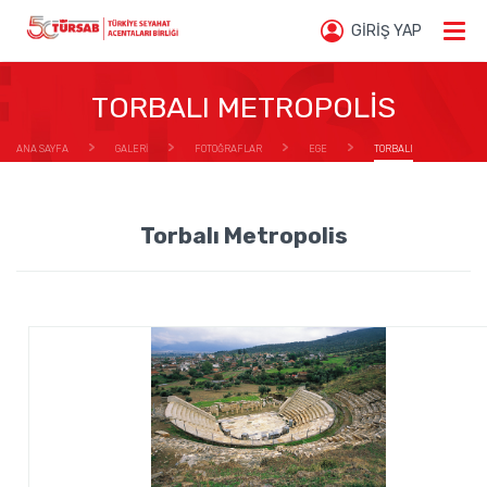
GİRİŞ YAP
TORBALI METROPOLİS
ANA SAYFA
GALERİ
FOTOĞRAFLAR
EGE
TORBALI
METROPOLİS
Torbalı Metropolis