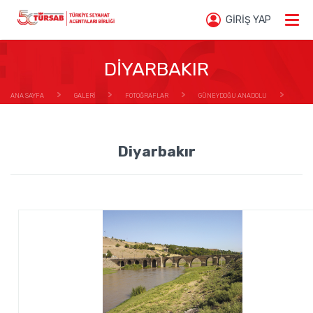
GİRİŞ YAP
DİYARBAKIR
ANA SAYFA
GALERİ
FOTOĞRAFLAR
GÜNEYDOĞU ANADOLU
DİYARBAKIR
Diyarbakır