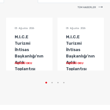
TÜM HABERLER
05 Ağustos 2026
05 Ağustos 2026
M.I.C.E
M.I.C.E
Turizmi
Turizmi
İhtisas
İhtisas
Başkanlığı’nın
Başkanlığı’nın
Aylık
Aylık
HABERİ OKU
HABERİ OKU
Toplantısı
Toplantısı
Gerçekleştirildi
Gerçekleştirildi